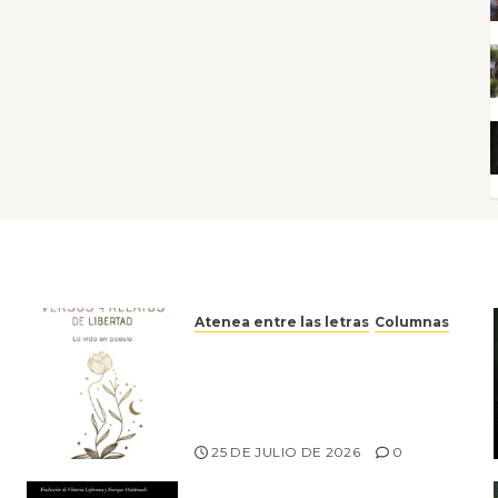
Atenea entre las letras
Columnas
Versos y relatos de libertad:
el canto a la conciencia de la
escritora peruana Sol del
Risco
25 DE JULIO DE 2026
0