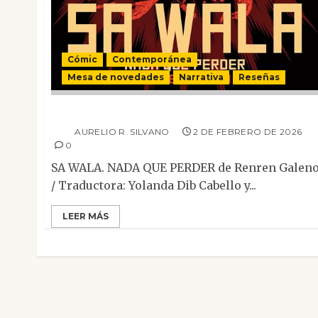
Cómic
Contemporánea
Mesa de novedades
Narrativa
Reseñas
Sa Wala. Nada que perder
AURELIO R. SILVANO
2 DE FEBRERO DE 2026
0
SA WALA. NADA QUE PERDER de Renren Galen
/ Traductora: Yolanda Dib Cabello y...
LEER MÁS