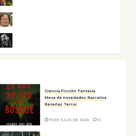
Rosa Villalejos
Víctor Morata
Ciencia Ficción
Fantasía
Mesa de novedades
Narrativa
Reseñas
Terror
Lo que no veo en el bosque
15 DE JULIO DE 2026
0