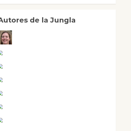
Autores de la Jungla
Adoración Negre Pujol
Angie Ballester
Aura Metzeri Altamirano Solar
Aurelio R. Silvano
Eva Fraile
Jesús Cuenca Torres
Joaquín Rández Ramos