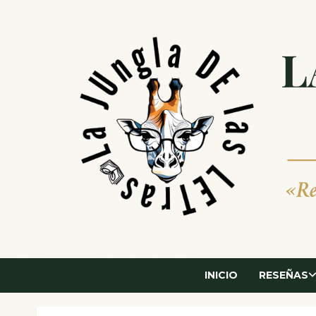
Saltar
al
contenido
INICIO
RESEÑAS