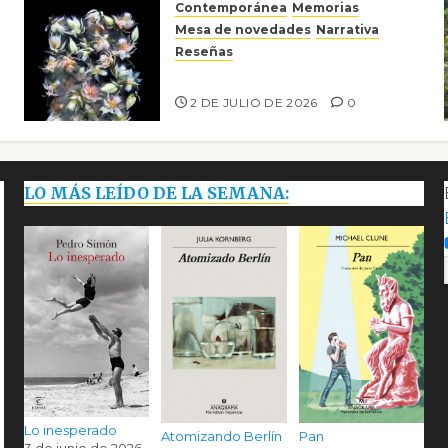
Contemporánea
Memorias
Mesa de novedades
Narrativa
Reseñas
Tienes que mirar
2 DE JULIO DE 2026
0
LO MÁS LEÍDO DE LA SEMANA:
Lo inesperado
Atomizando Berlín
Pan
3 de junio de 2026