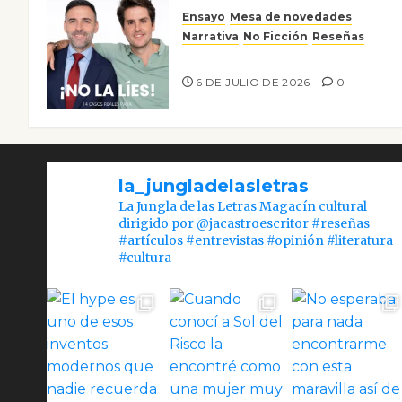
Ensayo
Mesa de novedades
Narrativa
No Ficción
Reseñas
¡No la líes!
6 DE JULIO DE 2026
0
la_jungladelasletras
La Jungla de las Letras Magacín cultural
dirigido por @jacastroescritor #reseñas
#artículos #entrevistas #opinión #literatura
#cultura