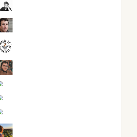
José Antonio Castro Cebrián
Juanjo Melgarejo
jungladelasletras
Kiko Prian
Mar Carrillo
Mari Carmen Pérez
Maxi Sabela Tornes
Noa Guardia