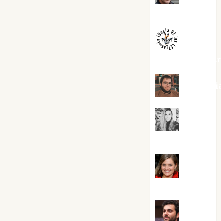
Melgarejo
jungladelaslet
Kiko Pri
Mar
Carrillo
Mari
Carmen Pérez
Maxi