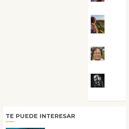
Sabela Tornes
Noa
Guardia
Rosa
Villalejos
Víctor
Morata
TE PUEDE INTERESAR