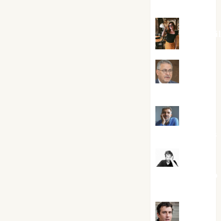
Silvano
Eva Frai
Jesús
Cuenca Torres
Joaquín
Rández Ramos
José
Antonio Castro
Cebrián
Juanjo