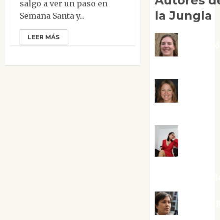
Autores d
salgo a ver un paso en
la Jungla
Semana Santa y...
LEER MÁS
Adoraci
Negre Pujol
Angie
Ballester
Aura
Metzeri
Altamirano Sol
Aurelio R