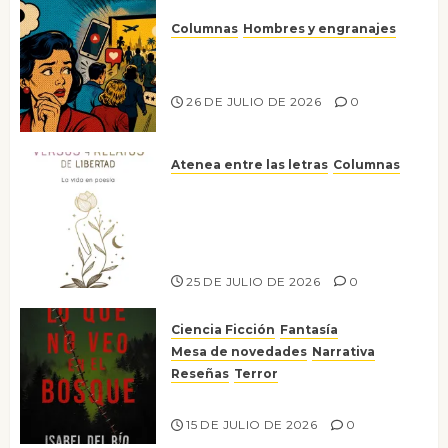
Columnas
Hombres y engranajes
Ya no confiamos ni en lo que
nos gusta
26 DE JULIO DE 2026
0
Atenea entre las letras
Columnas
Versos y relatos de libertad: el
canto a la conciencia de la
escritora peruana Sol del
Risco
25 DE JULIO DE 2026
0
Ciencia Ficción
Fantasía
Mesa de novedades
Narrativa
Reseñas
Terror
Lo que no veo en el bosque
15 DE JULIO DE 2026
0