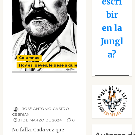
escri
bir
en la
Jungl
a?
Columnas
Hoy es jueves, le pese a quien le pese
Que llueva que
llueva, la Virgen de
la Cueva…
JOSÉ ANTONIO CASTRO
CEBRIÁN
31 DE MARZO DE 2024
0
No falla. Cada vez que