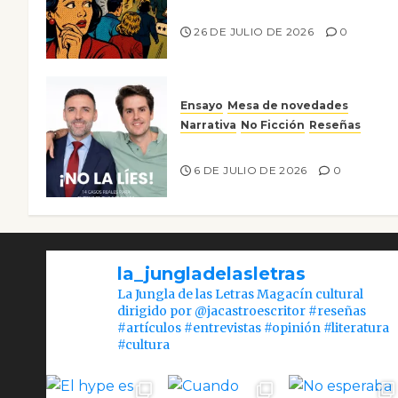
nos gusta
26 DE JULIO DE 2026
0
Ensayo
Mesa de novedades
Narrativa
No Ficción
Reseñas
¡No la líes!
6 DE JULIO DE 2026
0
la_jungladelasletras
La Jungla de las Letras Magacín cultural
dirigido por @jacastroescritor #reseñas
#artículos #entrevistas #opinión #literatura
#cultura