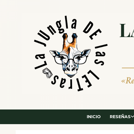
Saltar
al
contenido
INICIO
RESEÑAS