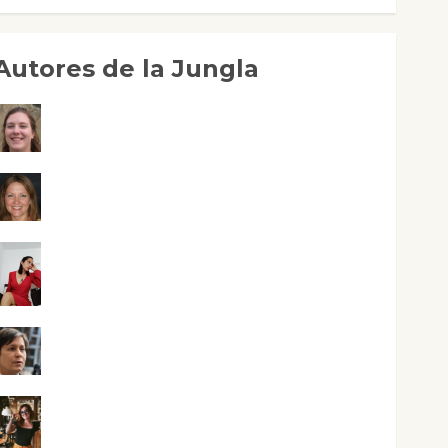
Autores de la Jungla
Adoración Negre Pujol
Angie Ballester
Aura Metzeri Altamirano Solar
Aurelio R. Silvano
Eva Fraile