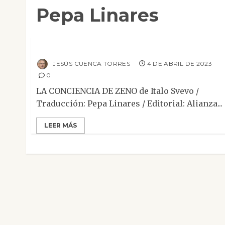
Pepa Linares
Clásicos
Contemporánea
Narrativa
Reseñas
La conciencia de Zeno
JESÚS CUENCA TORRES
4 DE ABRIL DE 2023
0
LA CONCIENCIA DE ZENO de Italo Svevo /
Traducción: Pepa Linares / Editorial: Alianza...
LEER MÁS