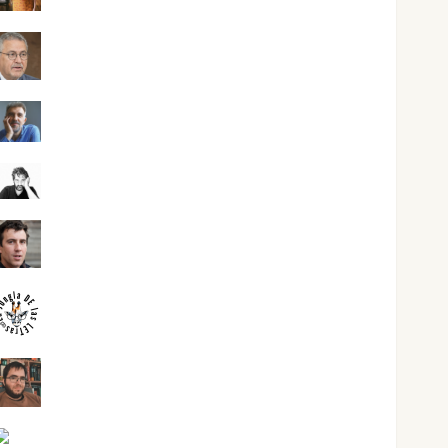
Jesús Cuenca Torres
Joaquín Rández Ramos
José Antonio Castro Cebrián
Juanjo Melgarejo
jungladelasletras
Kiko Prian
Mar Carrillo