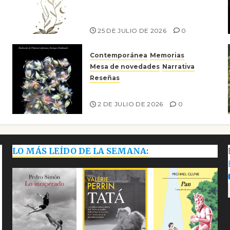
escritora peruana Sol del
Risco
25 DE JULIO DE 2026
0
Contemporánea
Memorias
Mesa de novedades
Narrativa
Reseñas
Tienes que mirar
2 DE JULIO DE 2026
0
LO MÁS LEÍDO DE LA SEMANA: