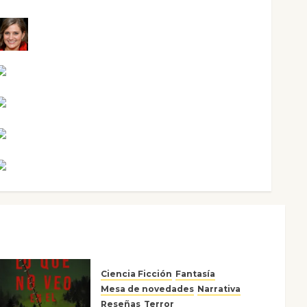
Mari Carmen Pérez
Maxi Sabela Tornes
Noa Guardia
Rosa Villalejos
Víctor Morata
Ciencia Ficción
Fantasía
Mesa de novedades
Narrativa
Reseñas
Terror