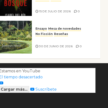
Lo que no veo en el bosque
15 DE JULIO DE 2026
0
Ensayo
Mesa de novedades
No Ficción
Reseñas
Jardines íntimos
30 DE JUNIO DE 2026
0
Estamos en YouTube
El tiempo desacertado
Cargar más...
Suscríbete