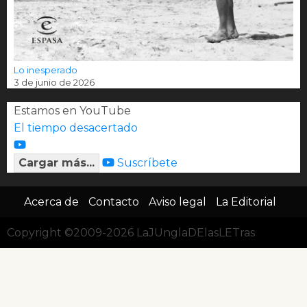
Lo inesperado
3 de junio de 2026
Estamos en YouTube
El tiempo desacertado
Cargar más...
Suscríbete
Acerca de
Contacto
Aviso legal
La Editorial
Copyright ©2009-2026 LaJUnglaDElasLETras