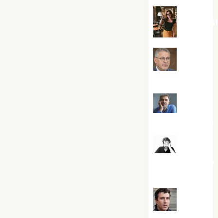
Eva Frai
Jesús
Cuenca Torres
Joaquín
Rández Ramos
José
Antonio Castro
Cebrián
Juanjo