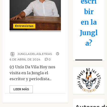
escri
bir
en la
Entrevistas
Jungl
Entrevista a César
a?
Suárez
JUNGLADELASLETRAS
6 DE ABRIL DE 2024
0
(c) Uxío Da Vila Hoy nos
visita en la Jungla el
escritor y periodista...
LEER MÁS