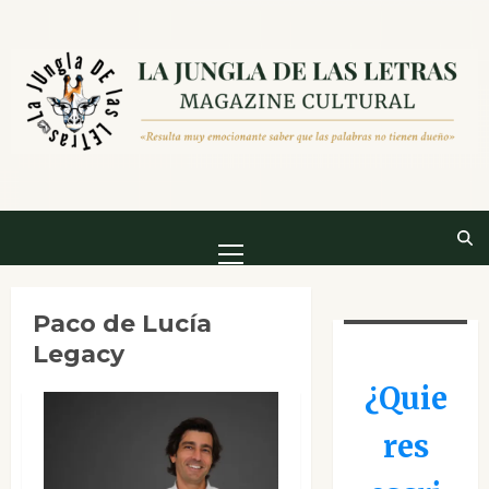
Saltar
al
contenido
Menú
principal
Paco de Lucía
Legacy
¿Quie
res