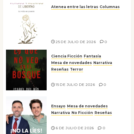
Atenea entre las letras
Columnas
Versos y relatos de libertad: el
canto a la conciencia de la
escritora peruana Sol del
Risco
25 DE JULIO DE 2026
0
Ciencia Ficción
Fantasía
Mesa de novedades
Narrativa
Reseñas
Terror
Lo que no veo en el bosque
15 DE JULIO DE 2026
0
Ensayo
Mesa de novedades
Narrativa
No Ficción
Reseñas
¡No la líes!
6 DE JULIO DE 2026
0