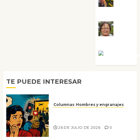
Guardia
Rosa
Villalejos
Víctor Mora
TE PUEDE INTERESAR
Columnas
Hombres y engranajes
Ya no confiamos ni en lo que
nos gusta
26 DE JULIO DE 2026
0