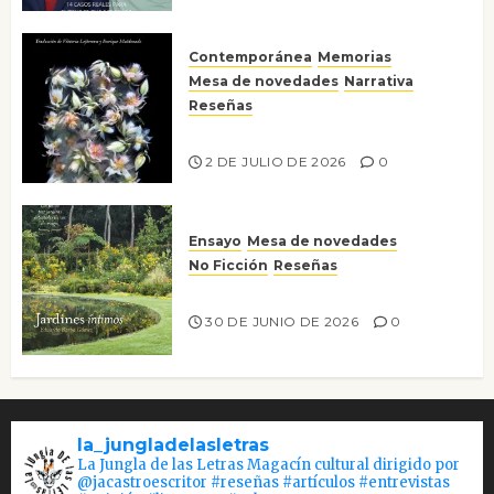
Contemporánea
Memorias
Mesa de novedades
Narrativa
Reseñas
Tienes que mirar
2 DE JULIO DE 2026
0
Ensayo
Mesa de novedades
No Ficción
Reseñas
Jardines íntimos
30 DE JUNIO DE 2026
0
la_jungladelasletras
La Jungla de las Letras Magacín cultural dirigido por
@jacastroescritor #reseñas #artículos #entrevistas