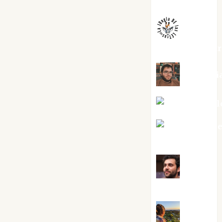
Melgarejo
jungladelaslet
Kiko Pri
Mar Carrill
Mari Carm
Pérez
Maxi
Sabela Tornes
Noa