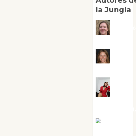
Autores d
la Jungla
Adoraci
Negre Pujol
Angie
Ballester
Aura
Metzeri
Altamirano Sol
Aurelio R.
Silvano