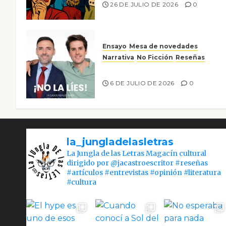
26 DE JULIO DE 2026
0
Ensayo
Mesa de novedades
Narrativa
No Ficción
Reseñas
¡No la líes!
6 DE JULIO DE 2026
0
la_jungladelasletras
La Jungla de las Letras Magacín cultural
dirigido por @jacastroescritor #reseñas
#artículos #entrevistas #opinión #literatura
#cultura