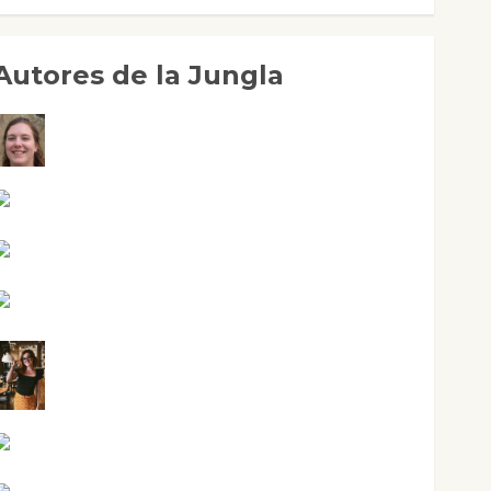
Autores de la Jungla
Adoración Negre Pujol
Angie Ballester
Aura Metzeri Altamirano Solar
Aurelio R. Silvano
Eva Fraile
Jesús Cuenca Torres