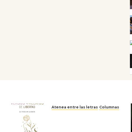
Atenea entre las letras
Columnas
Versos y relatos de libertad:
el canto a la conciencia de la
escritora peruana Sol del