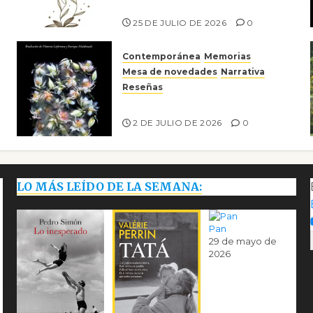
Risco
25 DE JULIO DE 2026
0
Contemporánea
Memorias
Mesa de novedades
Narrativa
Reseñas
Tienes que mirar
2 DE JULIO DE 2026
0
LO MÁS LEÍDO DE LA SEMANA:
Pan
29 de mayo de
2026