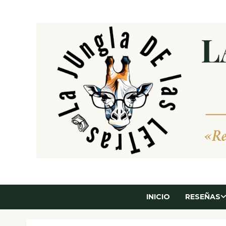
Saltar
al
contenido
INICIO
RESEÑAS