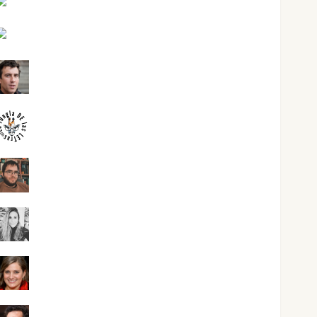
Joaquín Rández Ramos
José Antonio Castro Cebrián
Juanjo Melgarejo
jungladelasletras
Kiko Prian
Mar Carrillo
Mari Carmen Pérez