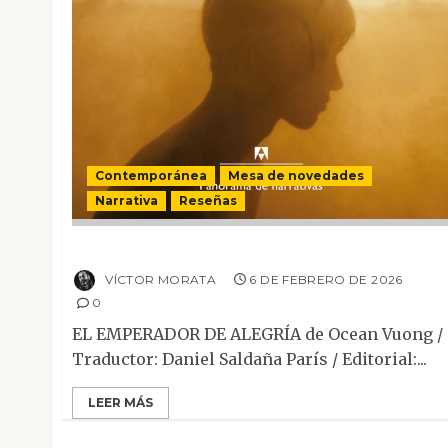
Contemporánea
Mesa de novedades
Narrativa
Reseñas
El emperador de Alegría
VÍCTOR MORATA
6 DE FEBRERO DE 2026
0
EL EMPERADOR DE ALEGRÍA de Ocean Vuong /
Traductor: Daniel Saldaña París / Editorial:...
LEER MÁS