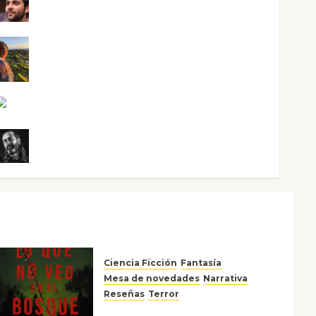
Maxi Sabela Tornes
Noa Guardia
Rosa Villalejos
Víctor Morata
Ciencia Ficción
Fantasía
Mesa de novedades
Narrativa
Reseñas
Terror
Lo que no veo en el bosque