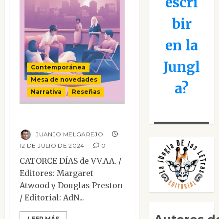
escri
bir
en la
Jungl
Contemporánea
Mesa de novedades
a?
Narrativa
Reseñas
Catorce días
JUANJO MELGAREJO
12 DE JULIO DE 2024
0
CATORCE DÍAS de VV.AA. /
Editores: Margaret
Atwood y Douglas Preston
/ Editorial: AdN...
LEER MÁS