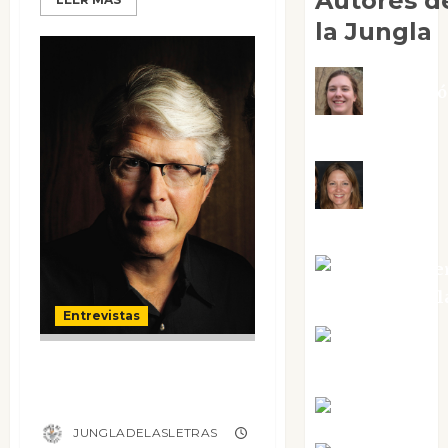
Autores d
la Jungla
Adoraci
Negre Pujol
Angie
Ballester
Aura Metze
Altamirano Sol
Entrevistas
Aurelio R.
Entrevista a
Silvano
Douglas Preston
Eva Fraile
JUNGLADELASLETRAS