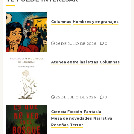
Columnas
Hombres y engranajes
Ya no confiamos ni en lo que
nos gusta
26 DE JULIO DE 2026
0
Atenea entre las letras
Columnas
Versos y relatos de libertad: el
canto a la conciencia de la
escritora peruana Sol del
Risco
25 DE JULIO DE 2026
0
Ciencia Ficción
Fantasía
Mesa de novedades
Narrativa
Reseñas
Terror
Lo que no veo en el bosque