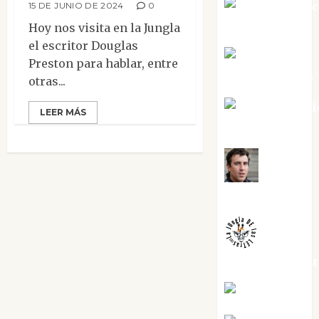
Jesús Cuen
15 DE JUNIO DE 2024
0
Torres
Hoy nos visita en la Jungla
el escritor Douglas
Joaquín
Preston para hablar, entre
Rández Ramos
otras...
José Antoni
LEER MÁS
Castro Cebrián
Juanjo
Melgarejo
jungladelaslet
Kiko Prian