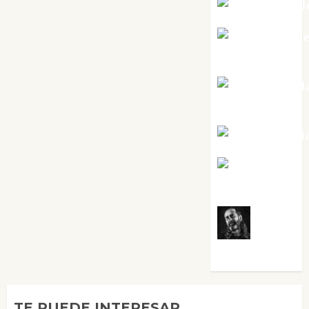
Mar Carrill
Mari Carm
Pérez
Maxi Sabel
Tornes
Noa Guardi
Rosa
Villalejos
Víctor
Morata
TE PUEDE INTERESAR