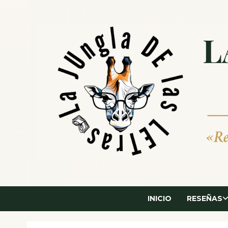
Saltar
al
contenido
INICIO
RESEÑAS