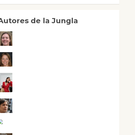
Autores de la Jungla
Adoración Negre Pujol
Angie Ballester
Aura Metzeri Altamirano Solar
Aurelio R. Silvano
Eva Fraile