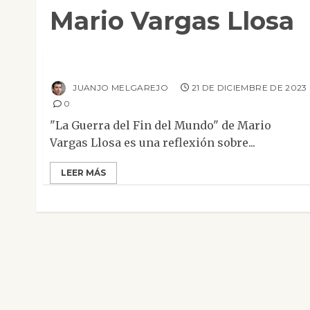
Mario Vargas Llosa
Mesa de novedades
Narrativa
Reseñas
La guerra del fin del mundo
JUANJO MELGAREJO
21 DE DICIEMBRE DE 2023
0
"La Guerra del Fin del Mundo" de Mario
Vargas Llosa es una reflexión sobre...
LEER MÁS