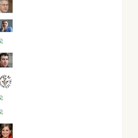
Jesús Cuenca Torres
Joaquín Rández Ramos
José Antonio Castro Cebrián
Juanjo Melgarejo
jungladelasletras
Kiko Prian
Mar Carrillo
Mari Carmen Pérez