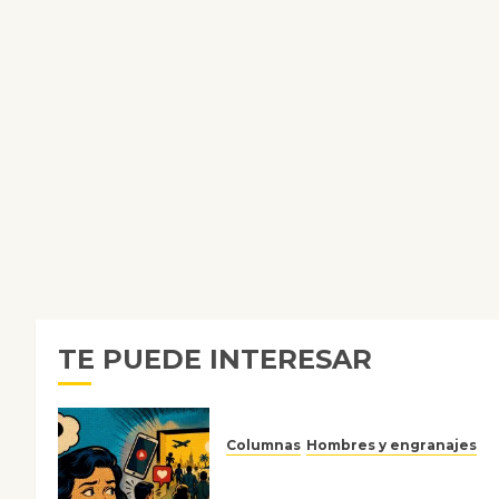
TE PUEDE INTERESAR
Columnas
Hombres y engranajes
Ya no confiamos ni en lo que
nos gusta