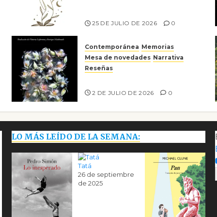
escritora peruana Sol del
Risco
25 DE JULIO DE 2026
0
Contemporánea
Memorias
Mesa de novedades
Narrativa
Reseñas
Tienes que mirar
2 DE JULIO DE 2026
0
LO MÁS LEÍDO DE LA SEMANA:
Tatá
26 de septiembre
de 2025