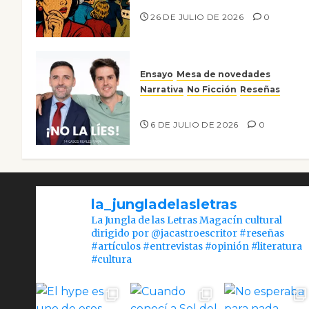
26 DE JULIO DE 2026
0
Ensayo
Mesa de novedades
Narrativa
No Ficción
Reseñas
¡No la líes!
6 DE JULIO DE 2026
0
la_jungladelasletras
La Jungla de las Letras Magacín cultural
dirigido por @jacastroescritor #reseñas
#artículos #entrevistas #opinión #literatura
#cultura