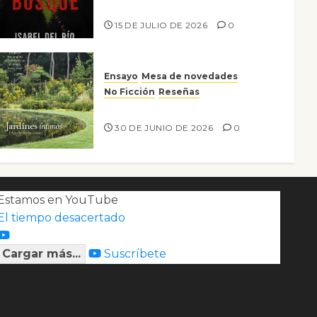
Lo que no veo en el bosque
15 DE JULIO DE 2026
0
Ensayo
Mesa de novedades
No Ficción
Reseñas
Jardines íntimos
30 DE JUNIO DE 2026
0
Estamos en YouTube
El tiempo desacertado
Cargar más...
Suscríbete