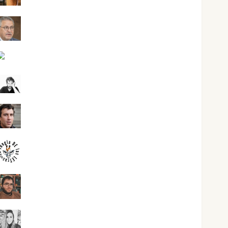
Jesús Cuenca Torres
Joaquín Rández Ramos
José Antonio Castro Cebrián
Juanjo Melgarejo
jungladelasletras
Kiko Prian
Mar Carrillo