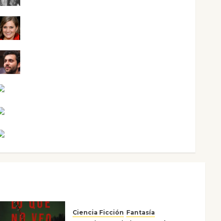
Mari Carmen Pérez
Maxi Sabela Tornes
Noa Guardia
Rosa Villalejos
Víctor Morata
Ciencia Ficción
Fantasía