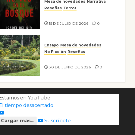
Mesa de novedades
Narrativa
Reseñas
Terror
Lo que no veo en el bosque
15 DE JULIO DE 2026
0
Ensayo
Mesa de novedades
No Ficción
Reseñas
Jardines íntimos
30 DE JUNIO DE 2026
0
Estamos en YouTube
El tiempo desacertado
Cargar más...
Suscríbete