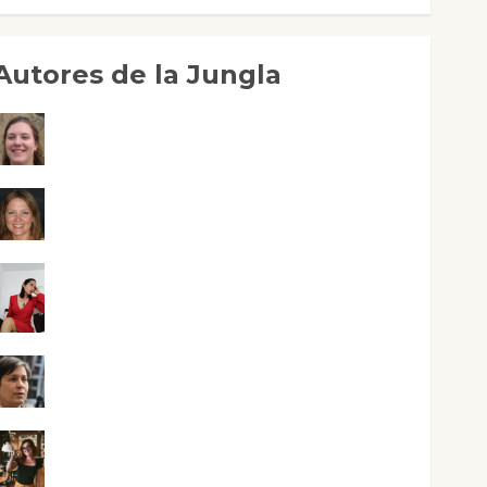
Autores de la Jungla
Adoración Negre Pujol
Angie Ballester
Aura Metzeri Altamirano Solar
Aurelio R. Silvano
Eva Fraile