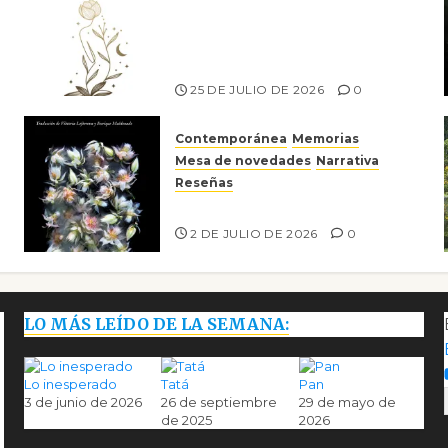
el canto a la conciencia de la
escritora peruana Sol del
Risco
25 DE JULIO DE 2026
0
Contemporánea
Memorias
Mesa de novedades
Narrativa
Reseñas
Tienes que mirar
2 DE JULIO DE 2026
0
LO MÁS LEÍDO DE LA SEMANA:
Lo inesperado
Tatá
Pan
3 de junio de 2026
26 de septiembre
29 de mayo de
de 2025
2026