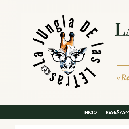
Saltar
al
contenido
INICIO
RESEÑAS