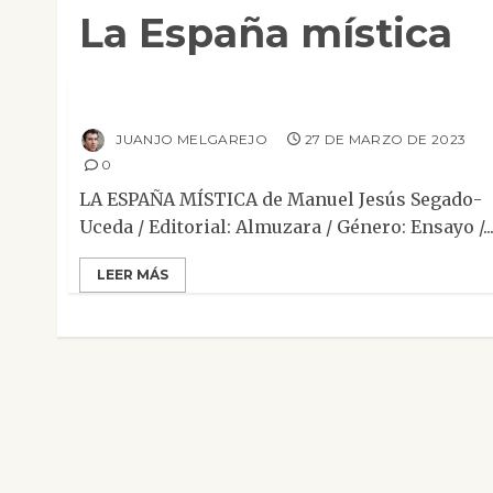
La España mística
Ensayo
Reseñas
La España mística
JUANJO MELGAREJO
27 DE MARZO DE 2023
0
LA ESPAÑA MÍSTICA de Manuel Jesús Segado-
Uceda / Editorial: Almuzara / Género: Ensayo /..
LEER MÁS