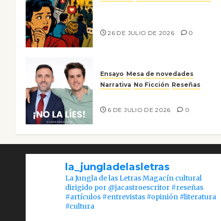
Ya no confiamos ni en lo que
nos gusta
26 DE JULIO DE 2026
0
Ensayo
Mesa de novedades
Narrativa
No Ficción
Reseñas
¡No la líes!
6 DE JULIO DE 2026
0
la_jungladelasletras
La Jungla de las Letras Magacín cultural
dirigido por @jacastroescritor #reseñas
#artículos #entrevistas #opinión #literatura
#cultura