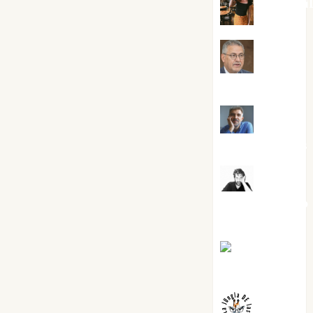
Eva Frai
Jesús
Cuenca Torres
Joaquín
Rández Ramos
José
Antonio Castro
Cebrián
Juanjo
Melgarejo