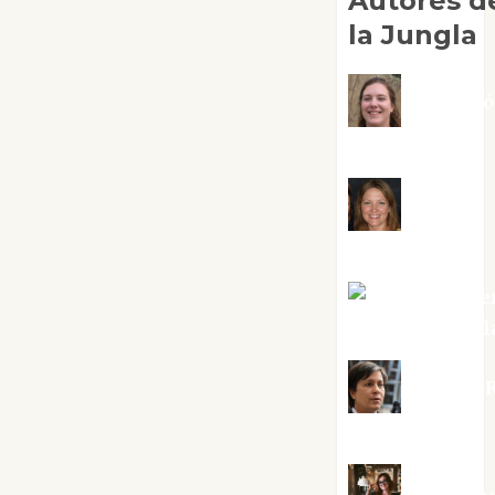
Autores d
la Jungla
Adoraci
Negre Pujol
Angie
Ballester
Aura Metze
Altamirano Sol
Aurelio R
Silvano