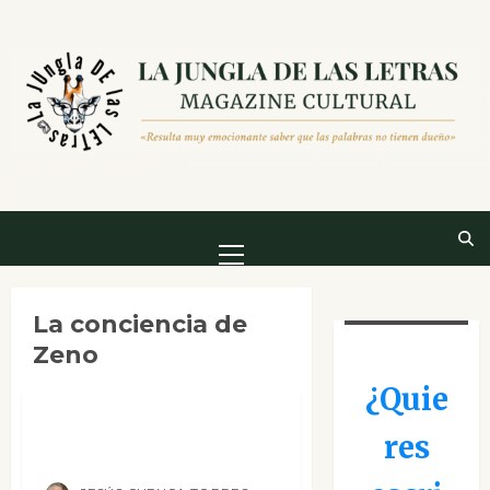
Saltar
al
contenido
Menú
principal
Clásicos
La conciencia de
Contemporánea
Zeno
Narrativa
Reseñas
¿Quie
La conciencia de
res
Zeno