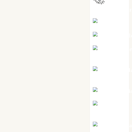
jungladelaslet
Kiko Prian
Mar Carrill
Mari Carm
Pérez
Maxi Sabel
Tornes
Noa Guardi
Rosa
Villalejos
Víctor Mora