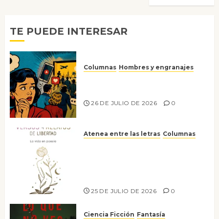
TE PUEDE INTERESAR
Columnas
Hombres y engranajes
Ya no confiamos ni en lo que
nos gusta
26 DE JULIO DE 2026
0
Atenea entre las letras
Columnas
Versos y relatos de libertad: el
canto a la conciencia de la
escritora peruana Sol del
Risco
25 DE JULIO DE 2026
0
Ciencia Ficción
Fantasía