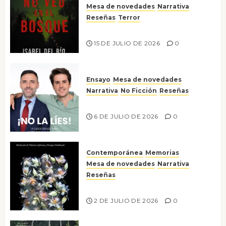
Mesa de novedades
Narrativa
Reseñas
Terror
Lo que no veo en el bosque
15 DE JULIO DE 2026
0
Ensayo
Mesa de novedades
Narrativa
No Ficción
Reseñas
¡No la líes!
6 DE JULIO DE 2026
0
Contemporánea
Memorias
Mesa de novedades
Narrativa
Reseñas
Tienes que mirar
2 DE JULIO DE 2026
0