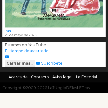
Pan
29 de mayo de 2026
Estamos en YouTube
El tiempo desacertado
Cargar más...
Suscríbete
Acerca de
Contacto
Aviso legal
La Editorial
Copyright ©2009-2026 LaJUnglaDElasLETras