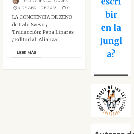
escri
JESÚS CUENCA TORRES
4 DE ABRIL DE 2023
0
bir
LA CONCIENCIA DE ZENO
de Italo Svevo /
en la
Traducción: Pepa Linares
Jungl
/ Editorial: Alianza...
a?
LEER MÁS