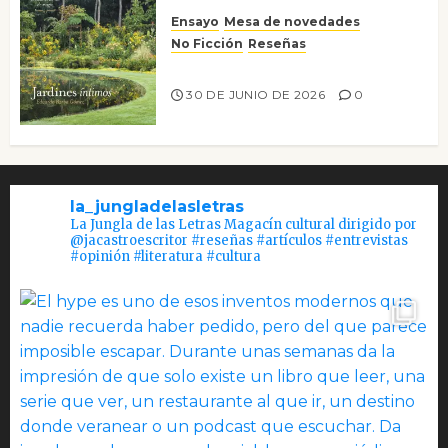
Ensayo
Mesa de novedades
No Ficción
Reseñas
Jardines íntimos
30 DE JUNIO DE 2026
0
la_jungladelasletras
La Jungla de las Letras Magacín cultural dirigido por
@jacastroescritor #reseñas #artículos #entrevistas
#opinión #literatura #cultura