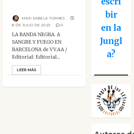
escri
Barcelona
bir
MAXI SABELA TORNES
en la
8 DE JULIO DE 2023
0
LA BANDA NEGRA. A
Jungl
SANGRE Y FUEGO EN
BARCELONA de VV.AA /
a?
Editorial: Editorial...
LEER MÁS