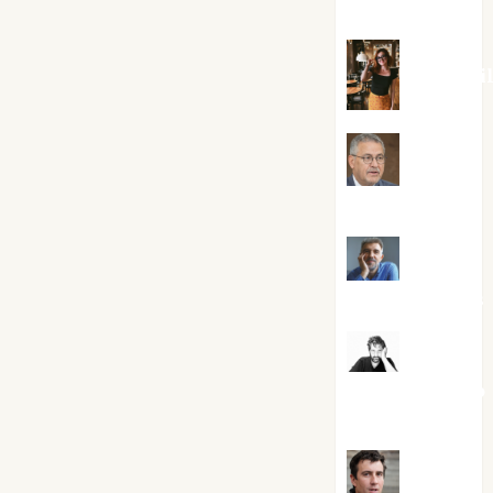
Silvano
Eva Frai
Jesús
Cuenca Torres
Joaquín
Rández Ramos
José
Antonio Castro
Cebrián
Juanjo