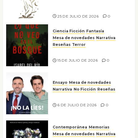
escritora peruana Sol del
Risco
25 DE JULIO DE 2026
0
Ciencia Ficción
Fantasía
Mesa de novedades
Narrativa
Reseñas
Terror
Lo que no veo en el bosque
15 DE JULIO DE 2026
0
Ensayo
Mesa de novedades
Narrativa
No Ficción
Reseñas
¡No la líes!
6 DE JULIO DE 2026
0
Contemporánea
Memorias
Mesa de novedades
Narrativa