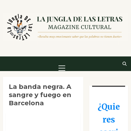
Saltar
al
contenido
Menú
principal
La banda negra. A
Ensayo
sangre y fuego en
Mesa de novedades
Barcelona
¿Quie
Reseñas
res
La banda negra. A
sangre y fuego en