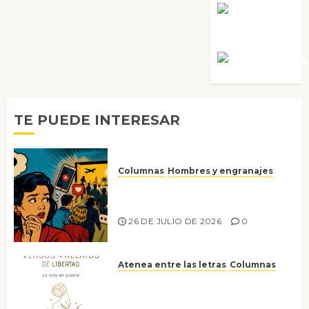
Rosa
Villalejos
Víctor Mora
TE PUEDE INTERESAR
Columnas
Hombres y engranajes
Ya no confiamos ni en lo que
nos gusta
26 DE JULIO DE 2026
0
Atenea entre las letras
Columnas
Versos y relatos de libertad: el
canto a la conciencia de la