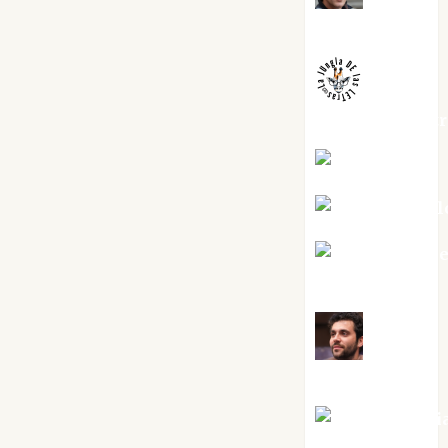
Melgarejo
jungladelaslet
Kiko Prian
Mar Carrill
Mari Carm
Pérez
Maxi
Sabela Tornes
Noa Guardi