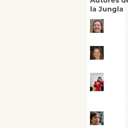
Autores d
la Jungla
Adoraci
Negre Pujol
Angie
Ballester
Aura
Metzeri
Altamirano Sol
Aurelio R