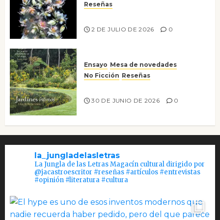
Reseñas
Tienes que mirar
2 DE JULIO DE 2026
0
Ensayo
Mesa de novedades
No Ficción
Reseñas
Jardines íntimos
30 DE JUNIO DE 2026
0
la_jungladelasletras
La Jungla de las Letras Magacín cultural dirigido por
@jacastroescritor #reseñas #artículos #entrevistas
#opinión #literatura #cultura