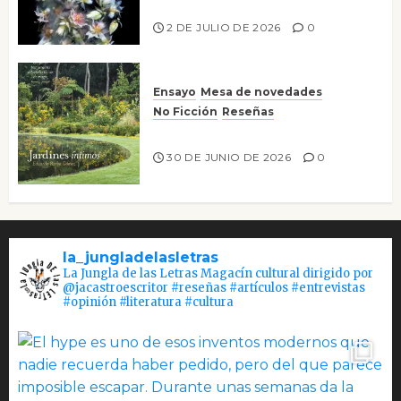
Tienes que mirar
2 DE JULIO DE 2026
0
Ensayo
Mesa de novedades
No Ficción
Reseñas
Jardines íntimos
30 DE JUNIO DE 2026
0
la_jungladelasletras
La Jungla de las Letras Magacín cultural dirigido por
@jacastroescritor #reseñas #artículos #entrevistas
#opinión #literatura #cultura