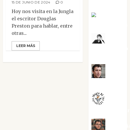
15 DE JUNIO DE 2024
0
Torres
Hoy nos visita en la Jungla
Joaquín
el escritor Douglas
Rández Ramos
Preston para hablar, entre
otras...
José
LEER MÁS
Antonio Castro
Cebrián
Juanjo
Melgarejo
jungladelaslet
Kiko Pri