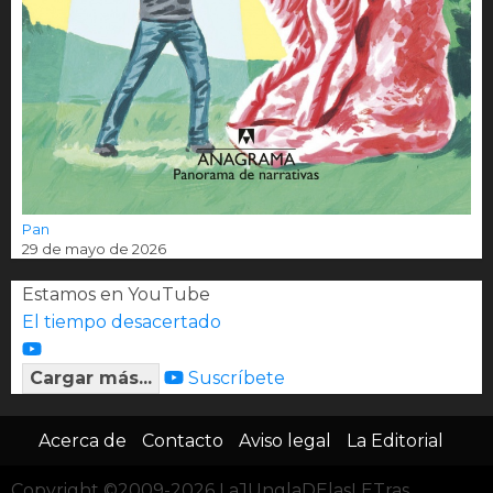
Pan
29 de mayo de 2026
Estamos en YouTube
El tiempo desacertado
Cargar más...
Suscríbete
Acerca de
Contacto
Aviso legal
La Editorial
Copyright ©2009-2026 LaJUnglaDElasLETras