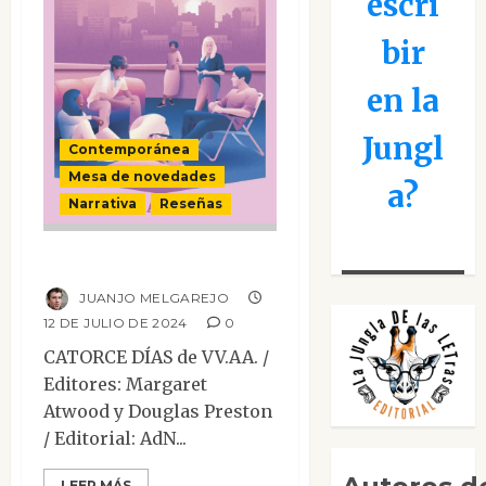
escri
bir
en la
Jungl
Contemporánea
Mesa de novedades
a?
Narrativa
Reseñas
Catorce días
JUANJO MELGAREJO
12 DE JULIO DE 2024
0
CATORCE DÍAS de VV.AA. /
Editores: Margaret
Atwood y Douglas Preston
/ Editorial: AdN...
LEER MÁS