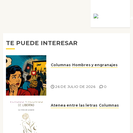
Villalejos
Víctor Mora
TE PUEDE INTERESAR
Columnas
Hombres y engranajes
Ya no confiamos ni en lo que
nos gusta
26 DE JULIO DE 2026
0
Atenea entre las letras
Columnas
Versos y relatos de libertad: el
canto a la conciencia de la
escritora peruana Sol del
Risco