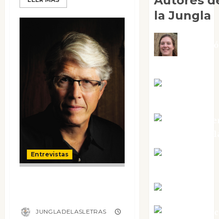
Autores d
la Jungla
Adoraci
Negre Pujol
Angie
Ballester
Aura Metze
Altamirano Sol
Aurelio R.
Entrevistas
Silvano
Entrevista a
Eva Fraile
Douglas Preston
Jesús Cuen
JUNGLADELASLETRAS