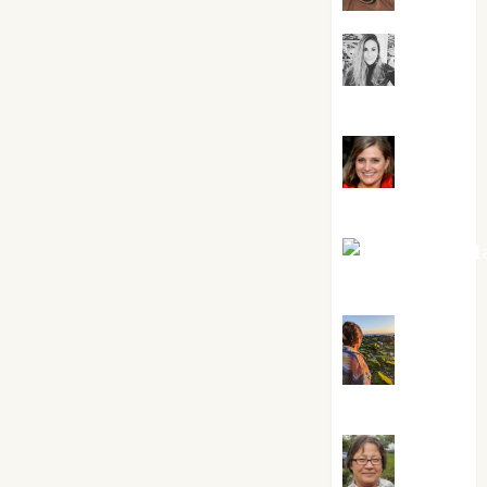
Mar
Carrillo
Mari
Carmen Pérez
Maxi Sabel
Tornes
Noa
Guardia
Rosa