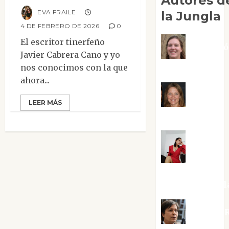
Autores d
EVA FRAILE
la Jungla
4 DE FEBRERO DE 2026
0
El escritor tinerfeño
Adoraci
Javier Cabrera Cano y yo
nos conocimos con la que
Negre Pujol
ahora...
Angie
LEER MÁS
Ballester
Aura
Metzeri
Altamirano Sol
Aurelio R