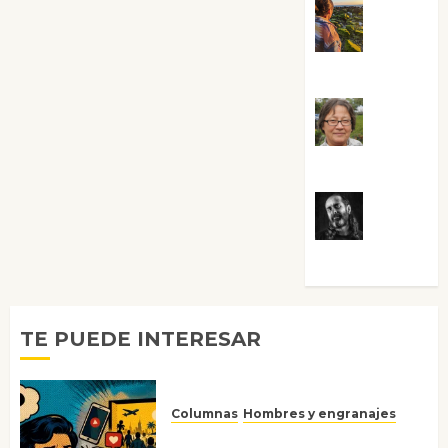
Noa
Guardia
Rosa
Villalejos
Víctor
Morata
TE PUEDE INTERESAR
Columnas
Hombres y engranajes
Ya no confiamos ni en lo que