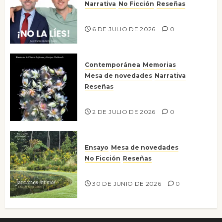
Narrativa
No Ficción
Reseñas
¡No la líes!
6 DE JULIO DE 2026
0
Contemporánea
Memorias
Mesa de novedades
Narrativa
Reseñas
Tienes que mirar
2 DE JULIO DE 2026
0
Ensayo
Mesa de novedades
No Ficción
Reseñas
Jardines íntimos
30 DE JUNIO DE 2026
0