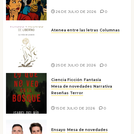
nos gusta
26 DE JULIO DE 2026
0
Atenea entre las letras
Columnas
Versos y relatos de libertad: el
canto a la conciencia de la
escritora peruana Sol del
Risco
25 DE JULIO DE 2026
0
Ciencia Ficción
Fantasía
Mesa de novedades
Narrativa
Reseñas
Terror
Lo que no veo en el bosque
15 DE JULIO DE 2026
0
Ensayo
Mesa de novedades