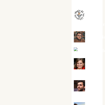
Melgarejo
jungladelaslet
Kiko Pri
Mar Carrill
Mari
Carmen Pérez
Maxi
Sabela Tornes