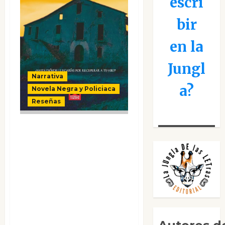
escri
bir
en la
Jungl
Narrativa
a?
Novela Negra y Policiaca
Reseñas
Javier Cabrera
Cano, un escritor
de thriller, dilemas
morales y una
historia
turbulenta bajo la
luz de Gaudí.