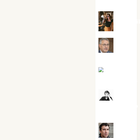
Silvano
Eva Frai
Jesús
Cuenca Torres
Joaquín
Rández Ramos
José
Antonio Castro
Cebrián
Juanjo