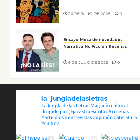
nos gusta
26 DE JULIO DE 2026
0
Ensayo
Mesa de novedades
Narrativa
No Ficción
Reseñas
¡No la líes!
6 DE JULIO DE 2026
0
la_jungladelasletras
La Jungla de las Letras Magacín cultural
dirigido por @jacastroescritor #reseñas
#artículos #entrevistas #opinión #literatura
#cultura