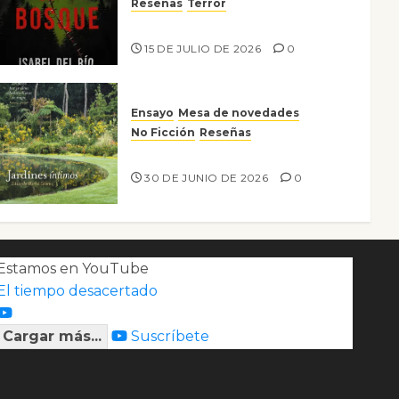
Reseñas
Terror
Lo que no veo en el bosque
15 DE JULIO DE 2026
0
Ensayo
Mesa de novedades
No Ficción
Reseñas
Jardines íntimos
30 DE JUNIO DE 2026
0
Estamos en YouTube
El tiempo desacertado
Cargar más...
Suscríbete