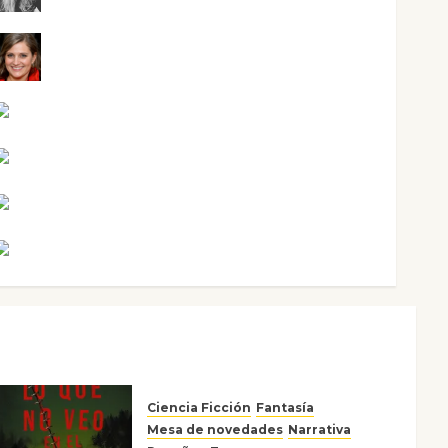
Mari Carmen Pérez
Maxi Sabela Tornes
Noa Guardia
Rosa Villalejos
Víctor Morata
Ciencia Ficción
Fantasía
Mesa de novedades
Narrativa