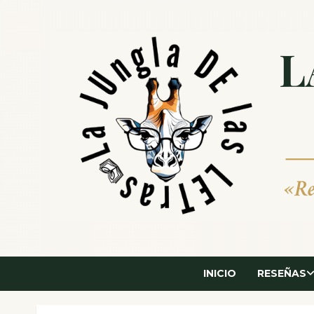
Saltar
al
contenido
INICIO
RESEÑAS