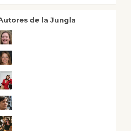
Autores de la Jungla
Adoración Negre Pujol
Angie Ballester
Aura Metzeri Altamirano Solar
Aurelio R. Silvano
Eva Fraile