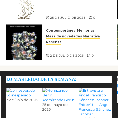
escritora peruana Sol del
Risco
25 DE JULIO DE 2026
0
Contemporánea
Memorias
Mesa de novedades
Narrativa
Reseñas
Tienes que mirar
2 DE JULIO DE 2026
0
LO MÁS LEÍDO DE LA SEMANA:
Lo inesperado
3 de junio de 2026
Atomizando Berlín
25 de mayo de
Entrevista a Ángel
2026
Francisco Sánchez
Escobar