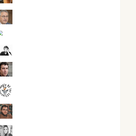
Jesús Cuenca Torres
Joaquín Rández Ramos
José Antonio Castro Cebrián
Juanjo Melgarejo
jungladelasletras
Kiko Prian
Mar Carrillo