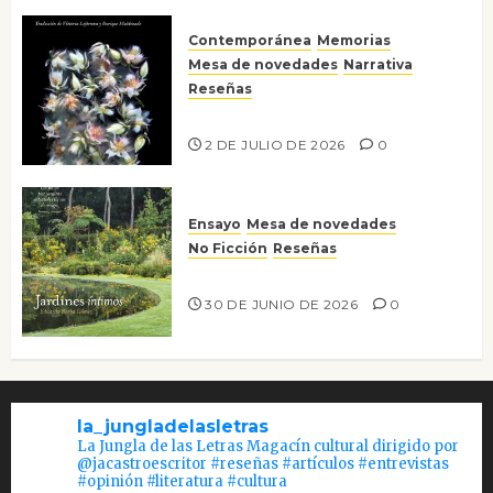
Contemporánea
Memorias
Mesa de novedades
Narrativa
Reseñas
Tienes que mirar
2 DE JULIO DE 2026
0
Ensayo
Mesa de novedades
No Ficción
Reseñas
Jardines íntimos
30 DE JUNIO DE 2026
0
la_jungladelasletras
La Jungla de las Letras Magacín cultural dirigido por
@jacastroescritor #reseñas #artículos #entrevistas
#opinión #literatura #cultura