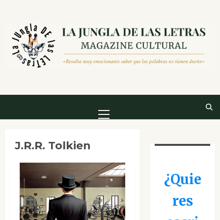
Saltar
al
contenido
Menú
principal
J.R.R. Tolkien
¿Quie
res