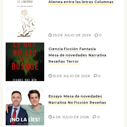
Atenea entre las letras
Columnas
Versos y relatos de libertad: el
canto a la conciencia de la
escritora peruana Sol del
Risco
25 DE JULIO DE 2026
0
Ciencia Ficción
Fantasía
Mesa de novedades
Narrativa
Reseñas
Terror
Lo que no veo en el bosque
15 DE JULIO DE 2026
0
Ensayo
Mesa de novedades
Narrativa
No Ficción
Reseñas
¡No la líes!
6 DE JULIO DE 2026
0