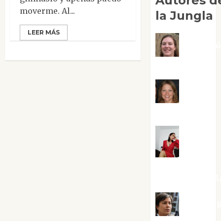
Autores d
moverme. Al...
la Jungla
LEER MÁS
Adoraci
Negre Pujol
Angie
Ballester
Aura
Metzeri
Altamirano Sol
Aurelio R