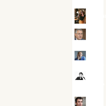
Silvano
Eva Frai
Jesús
Cuenca Torres
Joaquín
Rández Ramos
José
Antonio Castro
Cebrián
Juanjo