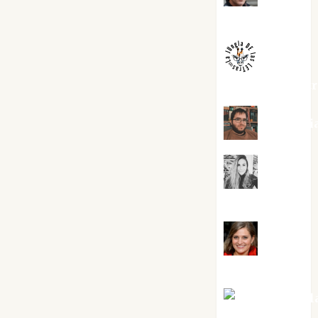
Melgarejo
jungladelaslet
Kiko Pri
Mar
Carrillo
Mari
Carmen Pérez
Maxi Sabel