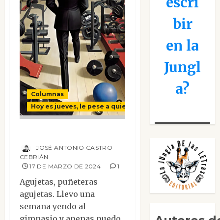
escri
bir
en la
Jungl
a?
Columnas
Hoy es jueves, le pese a quien le pese
Agujetas políticas
JOSÉ ANTONIO CASTRO
CEBRIÁN
17 DE MARZO DE 2024
1
Agujetas, puñeteras
agujetas. Llevo una
semana yendo al
gimnasio y apenas puedo