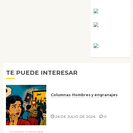
Tornes
Noa Guardi
Rosa
Villalejos
Víctor Mora
TE PUEDE INTERESAR
Columnas
Hombres y engranajes
Ya no confiamos ni en lo que
nos gusta
26 DE JULIO DE 2026
0