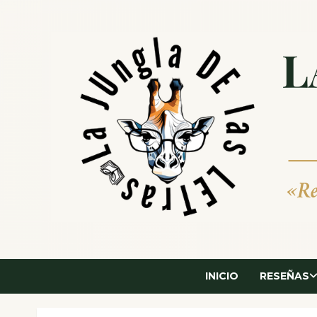
Saltar
al
contenido
INICIO
RESEÑAS