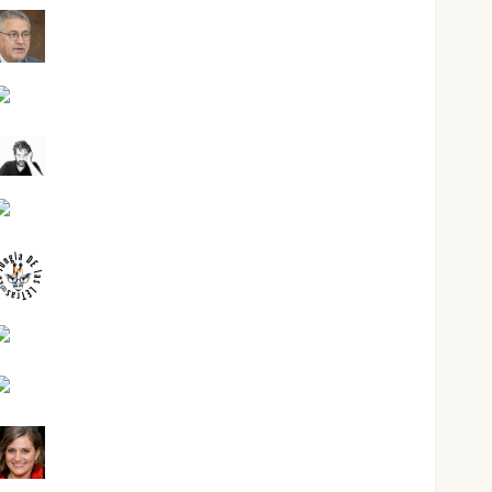
Jesús Cuenca Torres
Joaquín Rández Ramos
José Antonio Castro Cebrián
Juanjo Melgarejo
jungladelasletras
Kiko Prian
Mar Carrillo
Mari Carmen Pérez