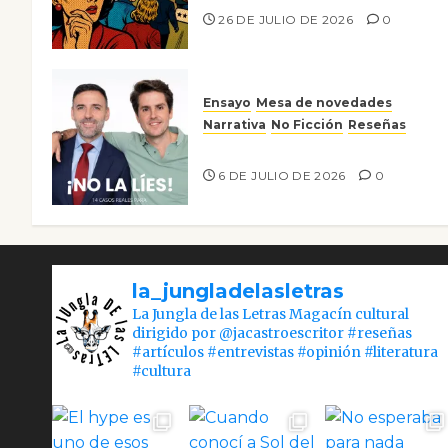
26 DE JULIO DE 2026
0
Ensayo
Mesa de novedades
Narrativa
No Ficción
Reseñas
¡No la líes!
6 DE JULIO DE 2026
0
la_jungladelasletras
La Jungla de las Letras Magacín cultural
dirigido por @jacastroescritor #reseñas
#artículos #entrevistas #opinión #literatura
#cultura