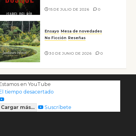
Lo que no veo en el bosque
15 DE JULIO DE 2026
0
Ensayo
Mesa de novedades
No Ficción
Reseñas
Jardines íntimos
30 DE JUNIO DE 2026
0
Estamos en YouTube
El tiempo desacertado
Cargar más...
Suscríbete