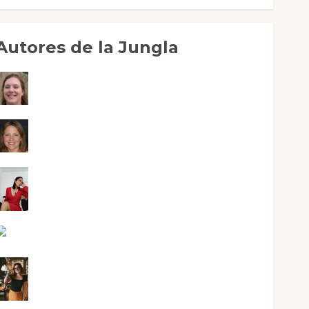
Autores de la Jungla
Adoración Negre Pujol
Angie Ballester
Aura Metzeri Altamirano Solar
Aurelio R. Silvano
Eva Fraile