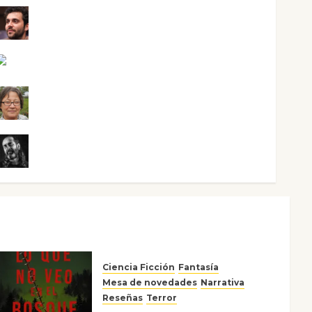
Maxi Sabela Tornes
Noa Guardia
Rosa Villalejos
Víctor Morata
Ciencia Ficción
Fantasía
Mesa de novedades
Narrativa
Reseñas
Terror