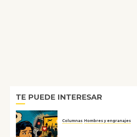
TE PUEDE INTERESAR
Columnas
Hombres y engranajes
Ya no confiamos ni en lo que
nos gusta