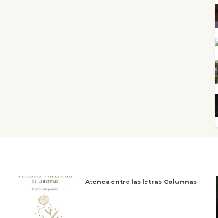
Atenea entre las letras
Columnas
Versos y relatos de libertad:
el canto a la conciencia de la
escritora peruana Sol del