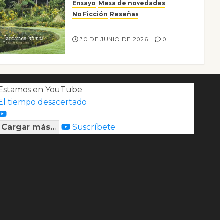
Ensayo
Mesa de novedades
No Ficción
Reseñas
Jardines íntimos
30 DE JUNIO DE 2026
0
Estamos en YouTube
El tiempo desacertado
Cargar más...
Suscríbete