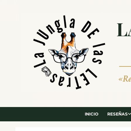
Saltar
al
contenido
INICIO
RESEÑAS