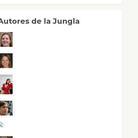
Autores de la Jungla
Adoración Negre Pujol
Angie Ballester
Aura Metzeri Altamirano Solar
Aurelio R. Silvano
Eva Fraile