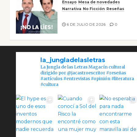
Ensayo
Mesa de novedades
Narrativa
No Ficción
Reseñas
¡No la líes!
6 DE JULIO DE 2026
0
la_jungladelasletras
La Jungla de las Letras Magacín cultural
dirigido por @jacastroescritor #reseñas
#artículos #entrevistas #opinión #literatura
#cultura