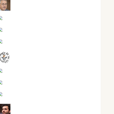
Jesús Cuenca Torres
Joaquín Rández Ramos
José Antonio Castro Cebrián
Juanjo Melgarejo
jungladelasletras
Kiko Prian
Mar Carrillo
Mari Carmen Pérez
Maxi Sabela Tornes