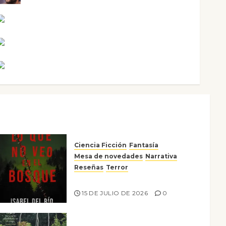
Noa Guardia
Rosa Villalejos
Víctor Morata
Ciencia Ficción
Fantasía
Mesa de novedades
Narrativa
Reseñas
Terror
Lo que no veo en el bosque
15 DE JULIO DE 2026
0