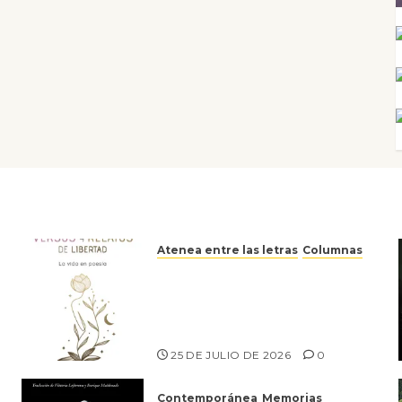
Atenea entre las letras
Columnas
Versos y relatos de libertad:
el canto a la conciencia de la
escritora peruana Sol del
Risco
25 DE JULIO DE 2026
0
Contemporánea
Memorias