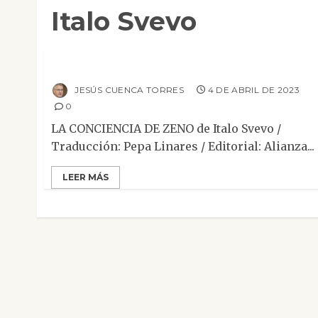
Italo Svevo
Clásicos
Contemporánea
Narrativa
Reseñas
La conciencia de Zeno
JESÚS CUENCA TORRES
4 DE ABRIL DE 2023
0
LA CONCIENCIA DE ZENO de Italo Svevo /
Traducción: Pepa Linares / Editorial: Alianza...
LEER MÁS