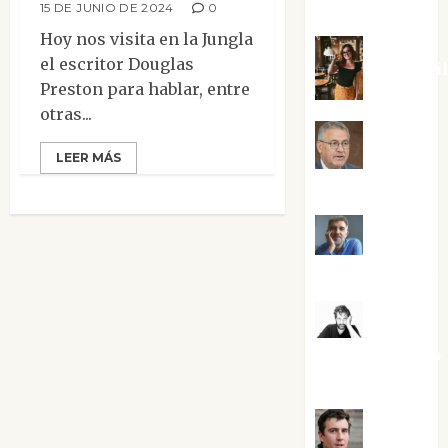
Silvano
15 DE JUNIO DE 2024
0
Hoy nos visita en la Jungla
el escritor Douglas
Eva Frai
Preston para hablar, entre
otras...
Jesús
LEER MÁS
Cuenca Torres
Joaquín
Rández Ramos
José
Antonio Castro
Cebrián
Juanjo