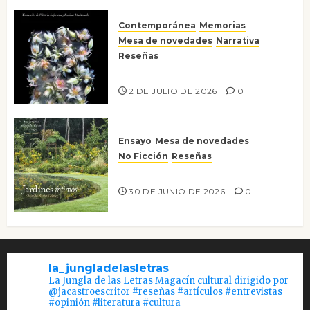
Contemporánea
Memorias
Mesa de novedades
Narrativa
Reseñas
Tienes que mirar
2 DE JULIO DE 2026
0
Ensayo
Mesa de novedades
No Ficción
Reseñas
Jardines íntimos
30 DE JUNIO DE 2026
0
la_jungladelasletras
La Jungla de las Letras Magacín cultural dirigido por
@jacastroescritor #reseñas #artículos #entrevistas
#opinión #literatura #cultura