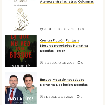
Atenea entre las letras
Columnas
Versos y relatos de libertad: el
canto a la conciencia de la
escritora peruana Sol del
Risco
25 DE JULIO DE 2026
0
Ciencia Ficción
Fantasía
Mesa de novedades
Narrativa
Reseñas
Terror
Lo que no veo en el bosque
15 DE JULIO DE 2026
0
Ensayo
Mesa de novedades
Narrativa
No Ficción
Reseñas
¡No la líes!
6 DE JULIO DE 2026
0