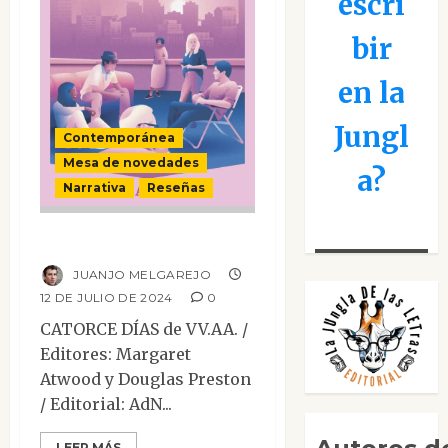
escri
bir
en la
Jungl
Contemporánea
Mesa de novedades
a?
Narrativa
Reseñas
Catorce días
JUANJO MELGAREJO
12 DE JULIO DE 2024
0
CATORCE DÍAS de VV.AA. /
Editores: Margaret
Atwood y Douglas Preston
/ Editorial: AdN...
LEER MÁS