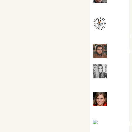
Melgarejo
jungladelaslet
Kiko Pri
Mar
Carrillo
Mari
Carmen Pérez
Maxi Sabel