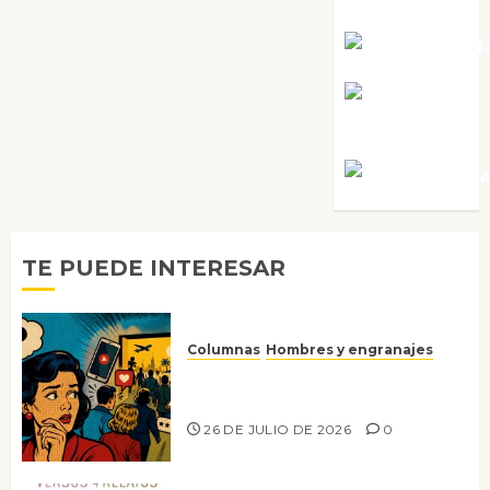
Tornes
Noa Guardi
Rosa
Villalejos
Víctor Mora
TE PUEDE INTERESAR
Columnas
Hombres y engranajes
Ya no confiamos ni en lo que
nos gusta
26 DE JULIO DE 2026
0