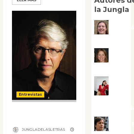
Autores d
la Jungla
Adoraci
Negre Pujol
Angie
Ballester
Aura
Entrevistas
Metzeri
Altamirano Sol
Entrevista a
Douglas Preston
Aurelio R
JUNGLADELASLETRAS