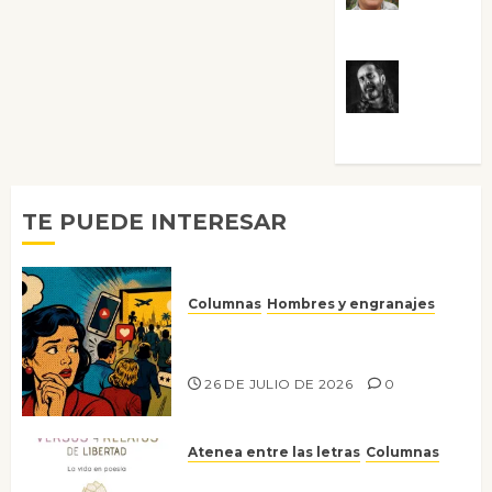
Villalejos
Víctor
Morata
TE PUEDE INTERESAR
Columnas
Hombres y engranajes
Ya no confiamos ni en lo que
nos gusta
26 DE JULIO DE 2026
0
Atenea entre las letras
Columnas
Versos y relatos de libertad: el