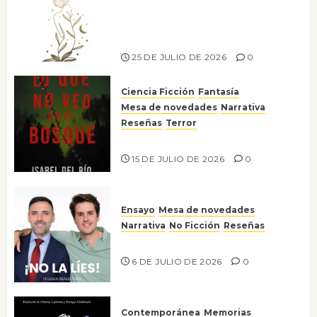
canto a la conciencia de la
escritora peruana Sol del
Risco
25 DE JULIO DE 2026
0
Ciencia Ficción
Fantasía
Mesa de novedades
Narrativa
Reseñas
Terror
Lo que no veo en el bosque
15 DE JULIO DE 2026
0
Ensayo
Mesa de novedades
Narrativa
No Ficción
Reseñas
¡No la líes!
6 DE JULIO DE 2026
0
Contemporánea
Memorias