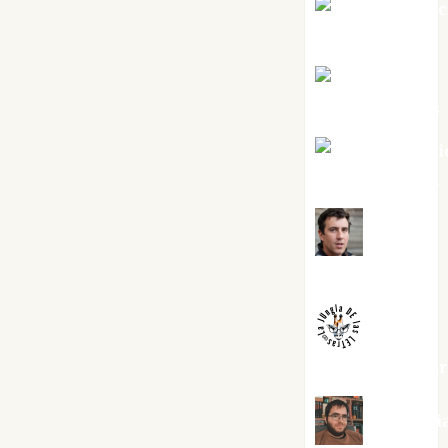
Jesús Cuen
Torres
Joaquín
Rández Ramos
José Antoni
Castro Cebrián
Juanjo
Melgarejo
jungladelaslet
Kiko Pri