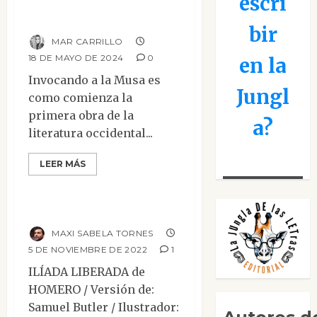
escri
Canta, oh Musa
bir
MAR CARRILLO
18 DE MAYO DE 2024
0
en la
Invocando a la Musa es
Jungl
como comienza la
primera obra de la
a?
literatura occidental...
Clásicos
Narrativa
LEER MÁS
Reseñas
Ilíada liberada
MAXI SABELA TORNES
5 DE NOVIEMBRE DE 2022
1
ILÍADA LIBERADA de
HOMERO / Versión de:
Samuel Butler / Ilustrador: