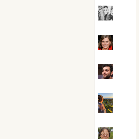
Mar
Carrillo
Mari
Carmen Pérez
Maxi
Sabela Tornes
Noa
Guardia
Rosa