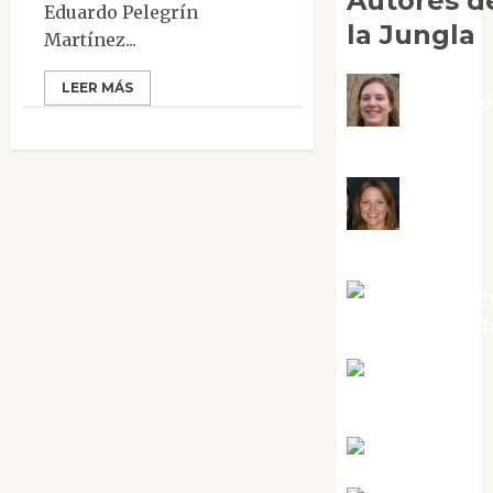
Autores d
Eduardo Pelegrín
la Jungla
Martínez...
LEER MÁS
Adoraci
Negre Pujol
Angie
Ballester
Aura Metze
Altamirano Sol
Aurelio R.
Silvano
Eva Fraile