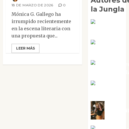
Autores d
18 DE MARZO DE 2026
0
la Jungla
Mónica G. Gallego ha
irrumpido recientemente
Adoración
en la escena literaria con
Negre Pujol
una propuesta que...
Angie
LEER MÁS
Ballester
Aura Metze
Altamirano Sol
Aurelio R.
Silvano
Eva Frai