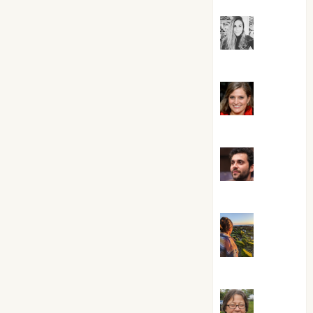
Mar
Carrillo
Mari
Carmen Pérez
Maxi
Sabela Tornes
Noa
Guardia
Rosa