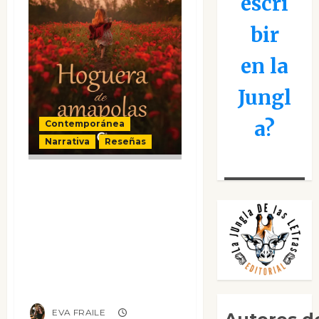
escri
bir
en la
Jungl
a?
Contemporánea
Narrativa
Reseñas
Un refugio para
los que transitan
un duelo: Mónica
G. Gallego y
«Hoguera de
amapolas»
EVA FRAILE