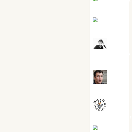
Jesús Cuen
Torres
Joaquín
Rández Ramos
José
Antonio Castro
Cebrián
Juanjo
Melgarejo
jungladelaslet
Kiko Prian