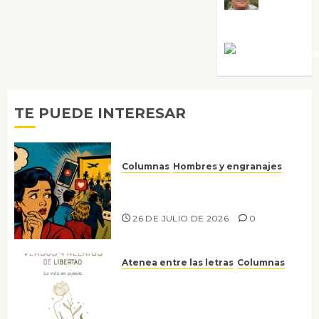
Villalejos
Víctor Mora
TE PUEDE INTERESAR
Columnas
Hombres y engranajes
Ya no confiamos ni en lo que
nos gusta
26 DE JULIO DE 2026
0
Atenea entre las letras
Columnas
Versos y relatos de libertad: el
canto a la conciencia de la
escritora peruana Sol del