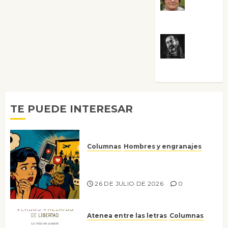
Villalejos
Víctor
Morata
TE PUEDE INTERESAR
Columnas
Hombres y engranajes
Ya no confiamos ni en lo que
nos gusta
26 DE JULIO DE 2026
0
Atenea entre las letras
Columnas