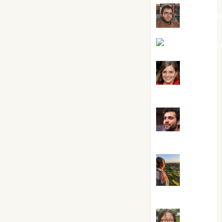
Kiko Pri
Mar Carrill
Mari
Carmen Pérez
Maxi
Sabela Tornes
Noa
Guardia
Rosa