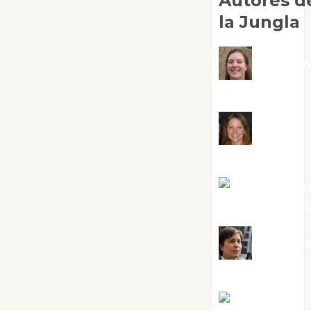
Autores d
la Jungla
Adoraci
Negre Pujol
Angie
Ballester
Aura Metze
Altamirano Sol
Aurelio R
Silvano
Eva Fraile