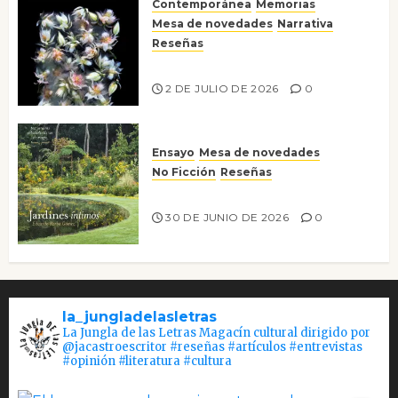
Contemporánea
Memorias
Mesa de novedades
Narrativa
Reseñas
Tienes que mirar
2 DE JULIO DE 2026
0
Ensayo
Mesa de novedades
No Ficción
Reseñas
Jardines íntimos
30 DE JUNIO DE 2026
0
la_jungladelasletras
La Jungla de las Letras Magacín cultural dirigido por
@jacastroescritor #reseñas #artículos #entrevistas
#opinión #literatura #cultura