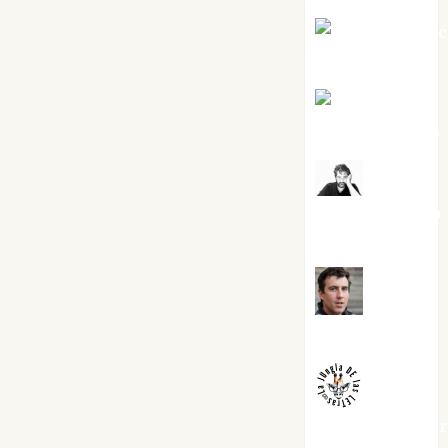
Jesús Cuen
Torres
Joaquín
Rández Ramos
José
Antonio Castro
Cebrián
Juanjo
Melgarejo
jungladelaslet