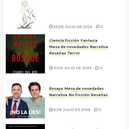
Versos y relatos de libertad: el
canto a la conciencia de la
escritora peruana Sol del
Risco
25 DE JULIO DE 2026
0
Ciencia Ficción
Fantasía
Mesa de novedades
Narrativa
Reseñas
Terror
Lo que no veo en el bosque
15 DE JULIO DE 2026
0
Ensayo
Mesa de novedades
Narrativa
No Ficción
Reseñas
¡No la líes!
6 DE JULIO DE 2026
0