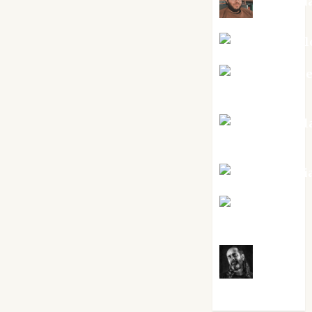
Kiko Pri
Mar Carrill
Mari Carm
Pérez
Maxi Sabel
Tornes
Noa Guardi
Rosa
Villalejos
Víctor
Morata