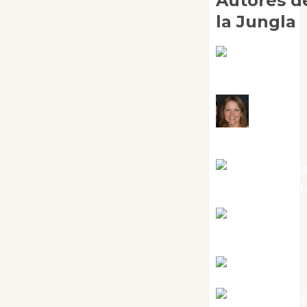
Autores d
la Jungla
Adoración
Negre Pujol
Angie
Ballester
Aura Metze
Altamirano Sol
Aurelio R.
Silvano
Eva Fraile
Jesús Cuen