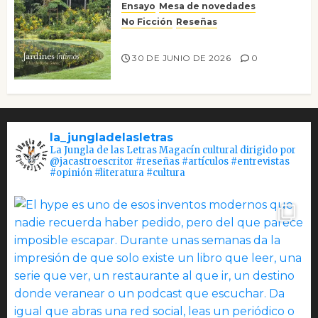
Ensayo
Mesa de novedades
No Ficción
Reseñas
Jardines íntimos
30 DE JUNIO DE 2026
0
la_jungladelasletras
La Jungla de las Letras Magacín cultural dirigido por
@jacastroescritor #reseñas #artículos #entrevistas
#opinión #literatura #cultura