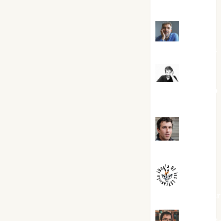
Torres
Joaquín
Rández Ramos
José
Antonio Castro
Cebrián
Juanjo
Melgarejo
jungladelaslet