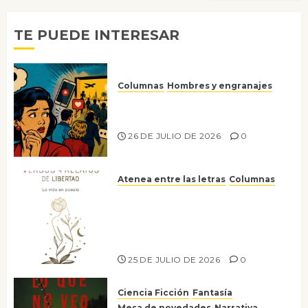
TE PUEDE INTERESAR
Columnas
Hombres y engranajes
Ya no confiamos ni en lo que
nos gusta
26 DE JULIO DE 2026
0
Atenea entre las letras
Columnas
Versos y relatos de libertad: el
canto a la conciencia de la
escritora peruana Sol del
Risco
25 DE JULIO DE 2026
0
Ciencia Ficción
Fantasía
Mesa de novedades
Narrativa