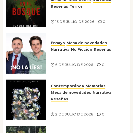
Reseñas
Terror
Lo que no veo en el bosque
15 DE JULIO DE 2026
0
Ensayo
Mesa de novedades
Narrativa
No Ficción
Reseñas
¡No la líes!
6 DE JULIO DE 2026
0
Contemporánea
Memorias
Mesa de novedades
Narrativa
Reseñas
Tienes que mirar
2 DE JULIO DE 2026
0