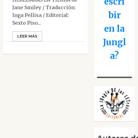
escri
Jane Smiley / Traducción:
bir
Inga Pellisa / Editorial:
Sexto Piso...
en la
LEER MÁS
Jungl
a?