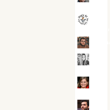
Melgarejo
jungladelaslet
Kiko Pri
Mar
Carrillo
Mari
Carmen Pérez
Maxi