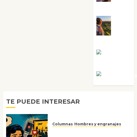
Sabela Tornes
Noa
Guardia
Rosa
Villalejos
Víctor Mora
TE PUEDE INTERESAR
Columnas
Hombres y engranajes
Ya no confiamos ni en lo que