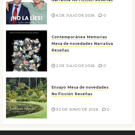
¡No la líes!
6 DE JULIO DE 2026
0
Contemporánea
Memorias
Mesa de novedades
Narrativa
Reseñas
Tienes que mirar
2 DE JULIO DE 2026
0
Ensayo
Mesa de novedades
No Ficción
Reseñas
Jardines íntimos
30 DE JUNIO DE 2026
0