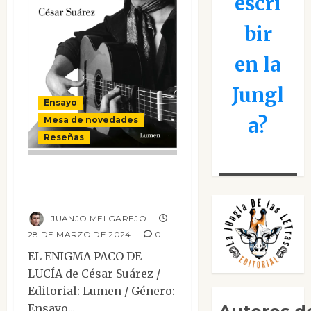
escri
bir
en la
Jungl
Ensayo
a?
Mesa de novedades
Reseñas
El enigma Paco de
Lucía
JUANJO MELGAREJO
28 DE MARZO DE 2024
0
EL ENIGMA PACO DE
LUCÍA de César Suárez /
Editorial: Lumen / Género:
Ensayo...