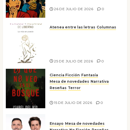
nos gusta
26 DE JULIO DE 2026
0
Atenea entre las letras
Columnas
Versos y relatos de libertad: el
canto a la conciencia de la
escritora peruana Sol del
Risco
25 DE JULIO DE 2026
0
Ciencia Ficción
Fantasía
Mesa de novedades
Narrativa
Reseñas
Terror
Lo que no veo en el bosque
15 DE JULIO DE 2026
0
Ensayo
Mesa de novedades
Narrativa
No Ficción
Reseñas