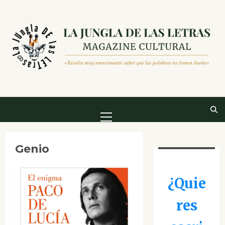
Saltar
al
contenido
Menú
principal
Genio
¿Quie
res