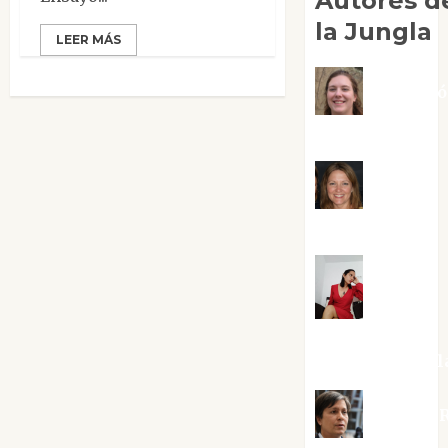
Autores d
la Jungla
LEER MÁS
Adoraci
Negre Pujol
Angie
Ballester
Aura
Metzeri
Altamirano Sol
Aurelio R