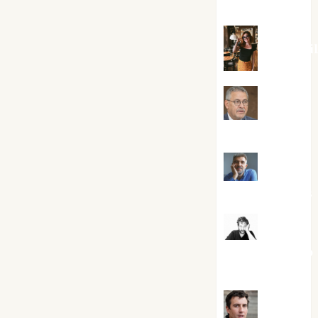
Silvano
Eva Frai
Jesús
Cuenca Torres
Joaquín
Rández Ramos
José
Antonio Castro
Cebrián
Juanjo