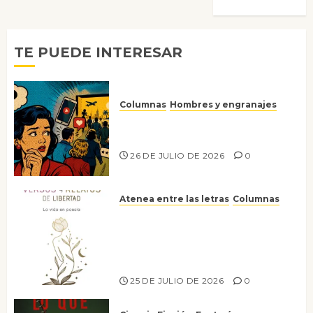
TE PUEDE INTERESAR
Columnas
Hombres y engranajes
Ya no confiamos ni en lo que
nos gusta
26 DE JULIO DE 2026
0
Atenea entre las letras
Columnas
Versos y relatos de libertad: el
canto a la conciencia de la
escritora peruana Sol del
Risco
25 DE JULIO DE 2026
0