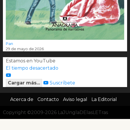
Pan
29 de mayo de 2026
Estamos en YouTube
El tiempo desacertado
Cargar más...
Suscríbete
Acerca de
Contacto
Aviso legal
La Editorial
Copyright ©2009-2026 LaJUnglaDElasLETras