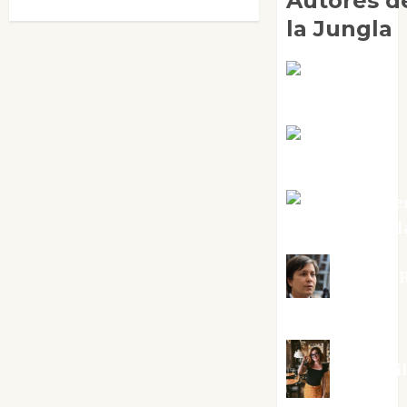
Autores d
la Jungla
Adoración
Negre Pujol
Angie
Ballester
Aura Metze
Altamirano Sol
Aurelio R
Silvano
Eva Frai