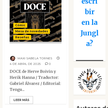
escri
bir
en la
Cómic
Jungl
Mesa de novedades
Reseñas
a?
Doce
MAXI SABELA TORNES
4 DE ABRIL DE 2025
0
DOCE de Herve Boivin y
Herik Hanna / Traductor:
Gabriel Álvarez / Editorial:
Tengu...
LEER MÁS