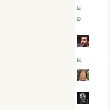
Mar Carrill
Mari Carm
Pérez
Maxi
Sabela Tornes
Noa Guardi
Rosa
Villalejos
Víctor
Morata