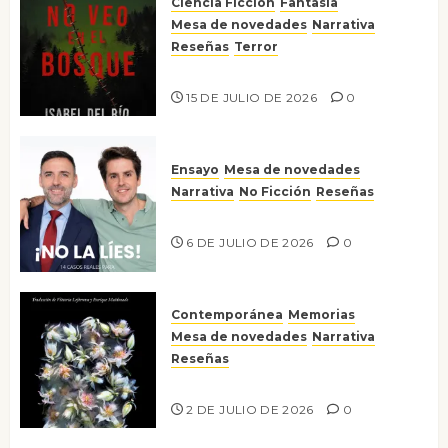
Ciencia Ficción
Fantasía
Mesa de novedades
Narrativa
Reseñas
Terror
Lo que no veo en el bosque
15 DE JULIO DE 2026
0
Ensayo
Mesa de novedades
Narrativa
No Ficción
Reseñas
¡No la líes!
6 DE JULIO DE 2026
0
Contemporánea
Memorias
Mesa de novedades
Narrativa
Reseñas
Tienes que mirar
2 DE JULIO DE 2026
0