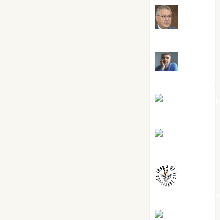
Jesús
Cuenca Torres
Joaquín
Rández Ramos
José Antoni
Castro Cebrián
Juanjo
Melgarejo
jungladelaslet
Kiko Prian