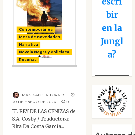
escri
bir
en la
Contemporánea
Mesa de novedades
Jungl
Narrativa
a?
Novela Negra y Policiaca
Reseñas
El rey de las
cenizas
MAXI SABELA TORNES
30 DE ENERO DE 2026
0
EL REY DE LAS CENIZAS de
S.A. Cosby / Traductora:
Rita Da Costa García...