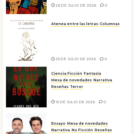
26 DE JULIO DE 2026
0
Atenea entre las letras
Columnas
Versos y relatos de libertad: el
canto a la conciencia de la
escritora peruana Sol del
Risco
25 DE JULIO DE 2026
0
Ciencia Ficción
Fantasía
Mesa de novedades
Narrativa
Reseñas
Terror
Lo que no veo en el bosque
15 DE JULIO DE 2026
0
Ensayo
Mesa de novedades
Narrativa
No Ficción
Reseñas