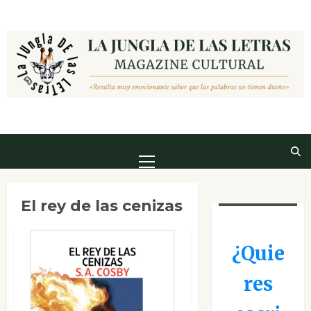
Saltar
al
contenido
Menú
principal
El rey de las cenizas
¿Quie
res