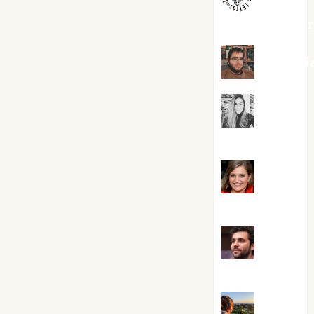
jungladelaslet
Kiko Pri
Mar
Carrillo
Mari
Carmen Pérez
Maxi
Sabela Tornes