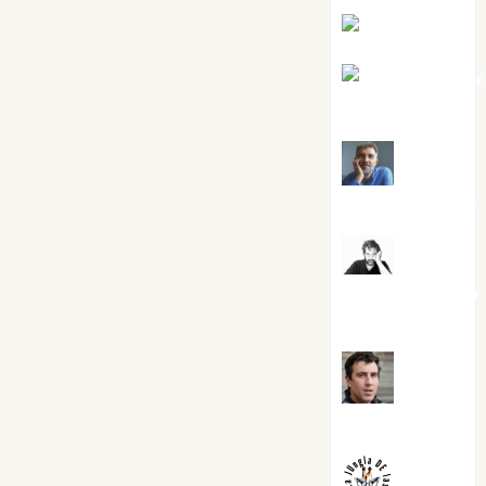
Eva Fraile
Jesús Cuen
Torres
Joaquín
Rández Ramos
José
Antonio Castro
Cebrián
Juanjo
Melgarejo