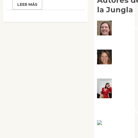
Autores d
LEER MÁS
la Jungla
Adoraci
Negre Pujol
Angie
Ballester
Aura
Metzeri
Altamirano Sol
Aurelio R.
Silvano