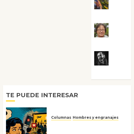
Noa
Guardia
Rosa
Villalejos
Víctor
Morata
TE PUEDE INTERESAR
Columnas
Hombres y engranajes
Ya no confiamos ni en lo que
nos gusta