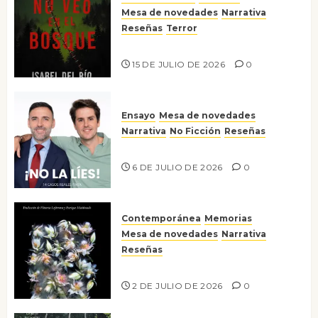
Mesa de novedades
Narrativa
Reseñas
Terror
Lo que no veo en el bosque
15 DE JULIO DE 2026
0
Ensayo
Mesa de novedades
Narrativa
No Ficción
Reseñas
¡No la líes!
6 DE JULIO DE 2026
0
Contemporánea
Memorias
Mesa de novedades
Narrativa
Reseñas
Tienes que mirar
2 DE JULIO DE 2026
0