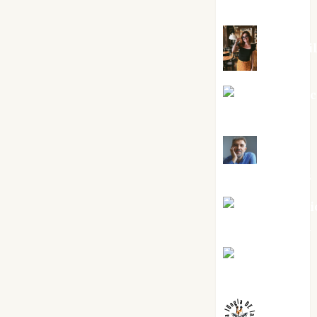
Silvano
Eva Frai
Jesús Cuen
Torres
Joaquín
Rández Ramos
José Antoni
Castro Cebrián
Juanjo
Melgarejo