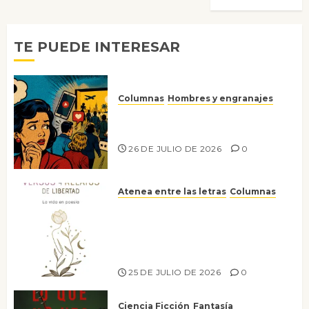
TE PUEDE INTERESAR
Columnas
Hombres y engranajes
Ya no confiamos ni en lo que
nos gusta
26 DE JULIO DE 2026
0
Atenea entre las letras
Columnas
Versos y relatos de libertad: el
canto a la conciencia de la
escritora peruana Sol del
Risco
25 DE JULIO DE 2026
0
Ciencia Ficción
Fantasía