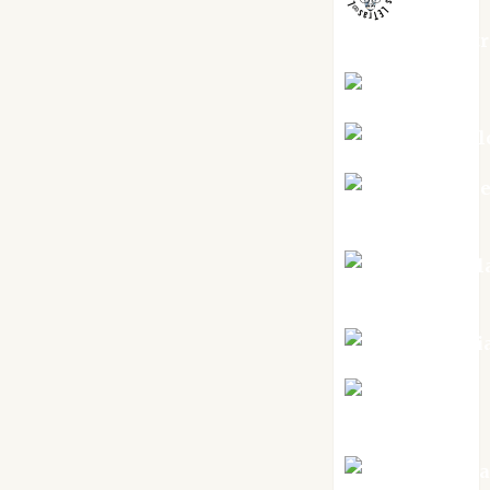
jungladelaslet
Kiko Prian
Mar Carrill
Mari Carm
Pérez
Maxi Sabel
Tornes
Noa Guardi
Rosa
Villalejos
Víctor Mora