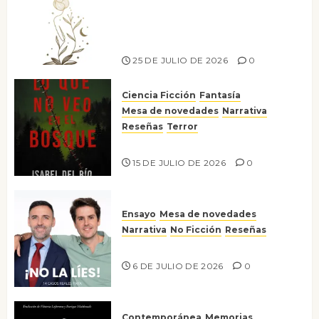
canto a la conciencia de la
escritora peruana Sol del
Risco
25 DE JULIO DE 2026
0
Ciencia Ficción
Fantasía
Mesa de novedades
Narrativa
Reseñas
Terror
Lo que no veo en el bosque
15 DE JULIO DE 2026
0
Ensayo
Mesa de novedades
Narrativa
No Ficción
Reseñas
¡No la líes!
6 DE JULIO DE 2026
0
Contemporánea
Memorias