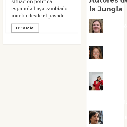
Autores d
situación política
la Jungla
española haya cambiado
mucho desde el pasado...
Adoraci
LEER MÁS
Negre Pujol
Angie
Ballester
Aura
Metzeri
Altamirano Sol
Aurelio R