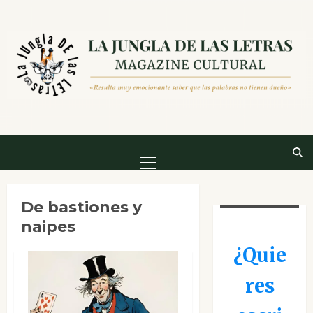
Saltar
al
contenido
Menú
principal
De bastiones y
naipes
¿Quie
res