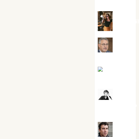
Silvano
Eva Frai
Jesús
Cuenca Torres
Joaquín
Rández Ramos
José
Antonio Castro
Cebrián
Juanjo