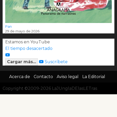
Pan
29 de mayo de 2026
Estamos en YouTube
El tiempo desacertado
Cargar más...
Suscríbete
Acerca de
Contacto
Aviso legal
La Editorial
Copyright ©2009-2026 LaJUnglaDElasLETras