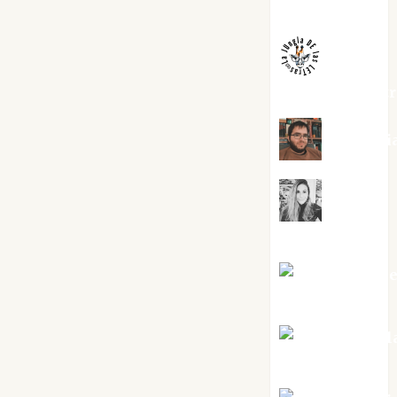
Melgarejo
jungladelaslet
Kiko Pri
Mar
Carrillo
Mari Carm
Pérez
Maxi Sabel
Tornes