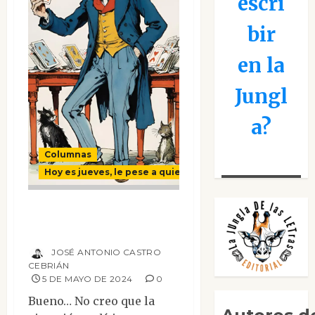
escri
bir
en la
Jungl
a?
Columnas
Hoy es jueves, le pese a quien le pese
De bastiones y
naipes
JOSÉ ANTONIO CASTRO
CEBRIÁN
5 DE MAYO DE 2024
0
Bueno… No creo que la