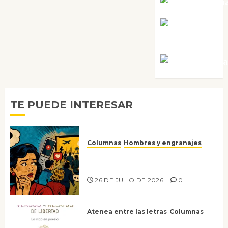
Noa Guardi
Rosa
Villalejos
Víctor Mora
TE PUEDE INTERESAR
Columnas
Hombres y engranajes
Ya no confiamos ni en lo que
nos gusta
26 DE JULIO DE 2026
0
Atenea entre las letras
Columnas
Versos y relatos de libertad: el