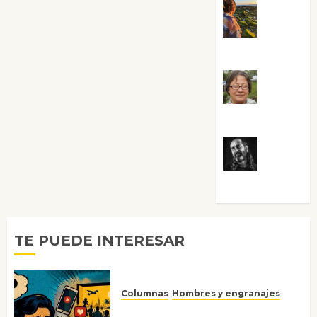
Noa
Guardia
Rosa
Villalejos
Víctor
Morata
TE PUEDE INTERESAR
Columnas
Hombres y engranajes
Ya no confiamos ni en lo que