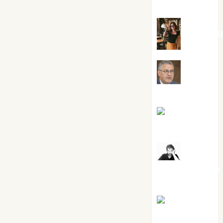
Silvano
Eva Frai
Jesús
Cuenca Torres
Joaquín
Rández Ramos
José
Antonio Castro
Cebrián
Juanjo
Melgarejo