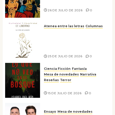
nos gusta
26 DE JULIO DE 2026
0
Atenea entre las letras
Columnas
Versos y relatos de libertad: el
canto a la conciencia de la
escritora peruana Sol del
Risco
25 DE JULIO DE 2026
0
Ciencia Ficción
Fantasía
Mesa de novedades
Narrativa
Reseñas
Terror
Lo que no veo en el bosque
15 DE JULIO DE 2026
0
Ensayo
Mesa de novedades