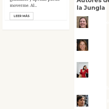
Autores d
moverme. Al...
la Jungla
LEER MÁS
Adoraci
Negre Pujol
Angie
Ballester
Aura
Metzeri
Altamirano Sol
Aurelio R