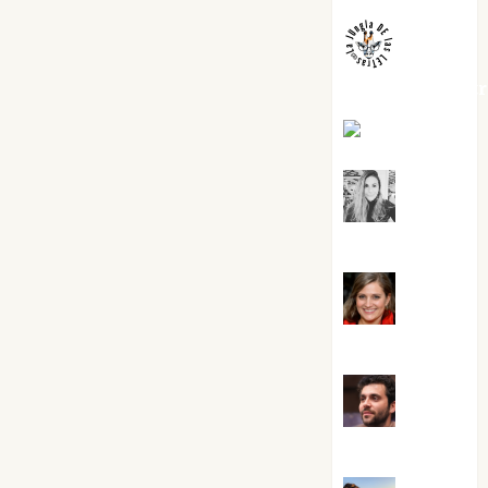
jungladelaslet
Kiko Prian
Mar
Carrillo
Mari
Carmen Pérez
Maxi
Sabela Tornes