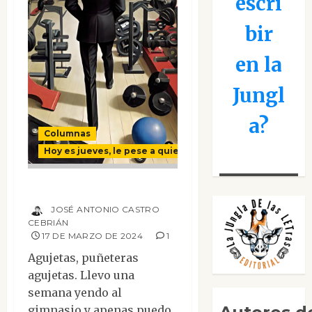
escri
bir
en la
Jungl
a?
Columnas
Hoy es jueves, le pese a quien le pese
Agujetas políticas
JOSÉ ANTONIO CASTRO
CEBRIÁN
17 DE MARZO DE 2024
1
Agujetas, puñeteras
agujetas. Llevo una
semana yendo al
gimnasio y apenas puedo