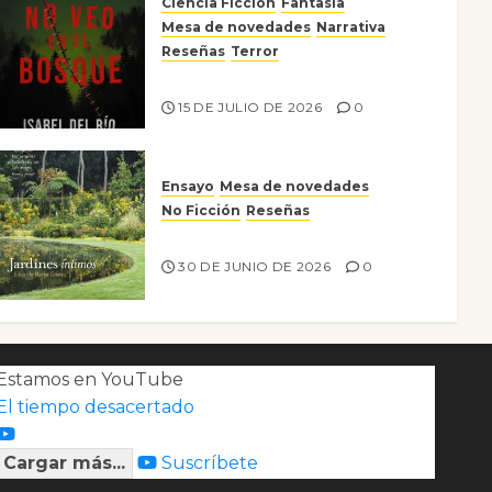
Ciencia Ficción
Fantasía
Mesa de novedades
Narrativa
Reseñas
Terror
Lo que no veo en el bosque
15 DE JULIO DE 2026
0
Ensayo
Mesa de novedades
No Ficción
Reseñas
Jardines íntimos
30 DE JUNIO DE 2026
0
Estamos en YouTube
El tiempo desacertado
Cargar más...
Suscríbete