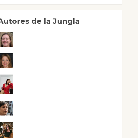
Autores de la Jungla
Adoración Negre Pujol
Angie Ballester
Aura Metzeri Altamirano Solar
Aurelio R. Silvano
Eva Fraile