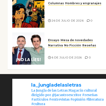
Columnas
Hombres y engranajes
Ya no confiamos ni en lo que
nos gusta
26 DE JULIO DE 2026
0
Ensayo
Mesa de novedades
Narrativa
No Ficción
Reseñas
¡No la líes!
6 DE JULIO DE 2026
0
la_jungladelasletras
La Jungla de las Letras Magacín cultural
dirigido por @jacastroescritor #reseñas
#artículos #entrevistas #opinión #literatura
#cultura