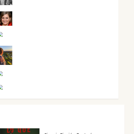
Mari Carmen Pérez
Maxi Sabela Tornes
Noa Guardia
Rosa Villalejos
Víctor Morata