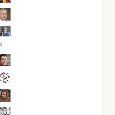
Jesús Cuenca Torres
Joaquín Rández Ramos
José Antonio Castro Cebrián
Juanjo Melgarejo
jungladelasletras
Kiko Prian
Mar Carrillo