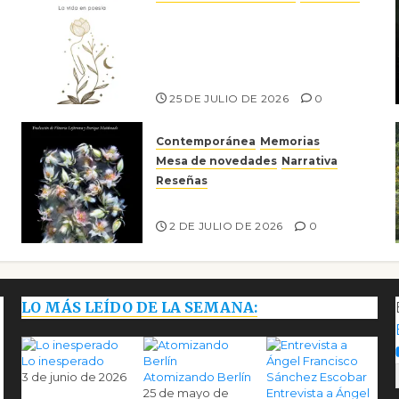
Versos y relatos de libertad:
el canto a la conciencia de la
escritora peruana Sol del
Risco
25 DE JULIO DE 2026
0
Contemporánea
Memorias
Mesa de novedades
Narrativa
Reseñas
Tienes que mirar
2 DE JULIO DE 2026
0
LO MÁS LEÍDO DE LA SEMANA:
Lo inesperado
3 de junio de 2026
Atomizando Berlín
25 de mayo de
Entrevista a Ángel