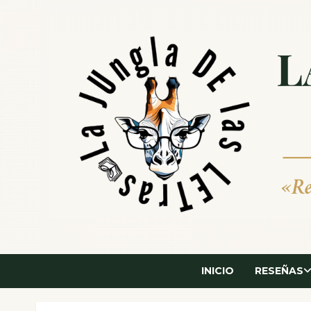
Saltar
al
contenido
INICIO
RESEÑAS