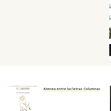
Atenea entre las letras
Columnas
Versos y relatos de libertad:
el canto a la conciencia de la
escritora peruana Sol del