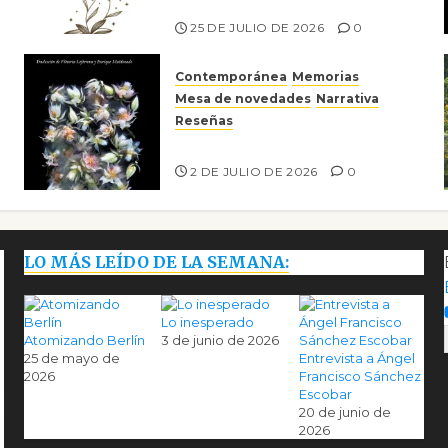
Risco
25 DE JULIO DE 2026
0
Contemporánea
Memorias
Mesa de novedades
Narrativa
Reseñas
Tienes que mirar
2 DE JULIO DE 2026
0
LO MÁS LEÍDO DE LA SEMANA:
Lo inesperado
Atomizando Berlín
3 de junio de 2026
25 de mayo de
Entrevista a Ángel
2026
Francisco Sánchez
Escobar
20 de junio de
2026