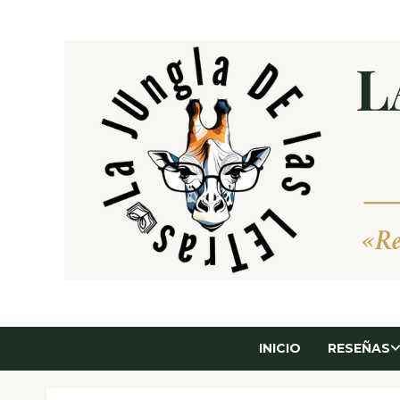
Saltar
al
contenido
INICIO
RESEÑAS