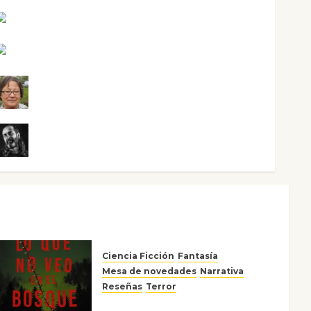
Maxi Sabela Tornes
Noa Guardia
Rosa Villalejos
Víctor Morata
Ciencia Ficción
Fantasía
Mesa de novedades
Narrativa
Reseñas
Terror
Lo que no veo en el bosque