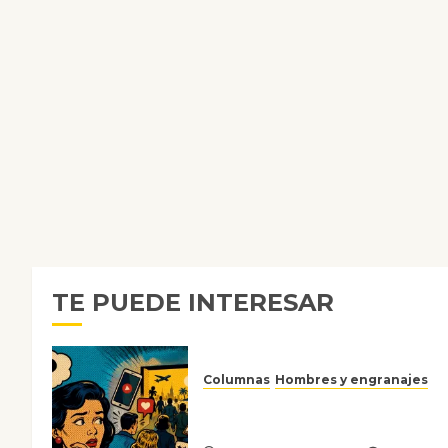
TE PUEDE INTERESAR
Columnas
Hombres y engranajes
Ya no confiamos ni en lo que
nos gusta