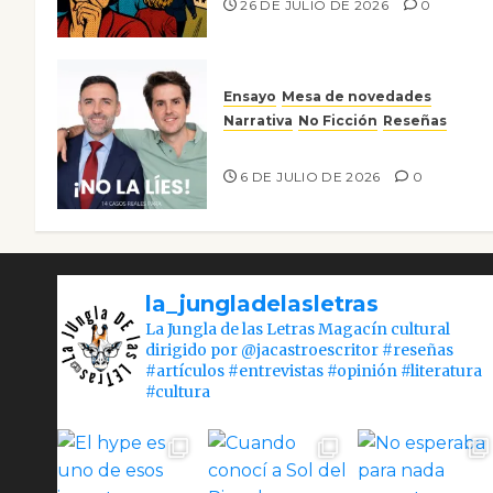
26 DE JULIO DE 2026
0
Ensayo
Mesa de novedades
Narrativa
No Ficción
Reseñas
¡No la líes!
6 DE JULIO DE 2026
0
la_jungladelasletras
La Jungla de las Letras Magacín cultural
dirigido por @jacastroescritor #reseñas
#artículos #entrevistas #opinión #literatura
#cultura