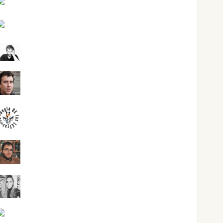
Jesús Cuenca Torres
Joaquín Rández Ramos
José Antonio Castro Cebrián
Juanjo Melgarejo
jungladelasletras
Kiko Prian
Mar Carrillo
Mari Carmen Pérez