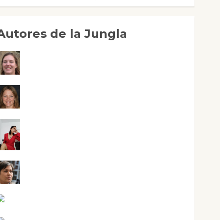
Autores de la Jungla
Adoración Negre Pujol
Angie Ballester
Aura Metzeri Altamirano Solar
Aurelio R. Silvano
Eva Fraile