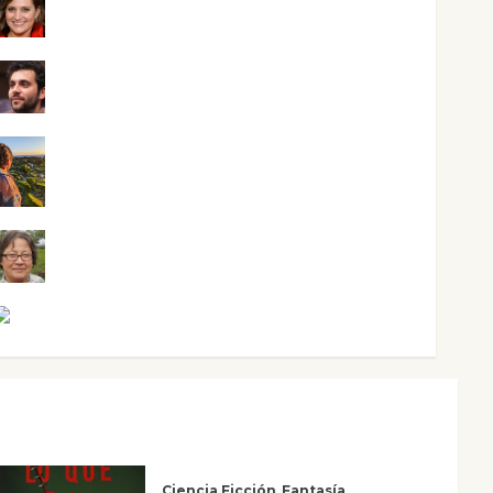
Mari Carmen Pérez
Maxi Sabela Tornes
Noa Guardia
Rosa Villalejos
Víctor Morata
Ciencia Ficción
Fantasía