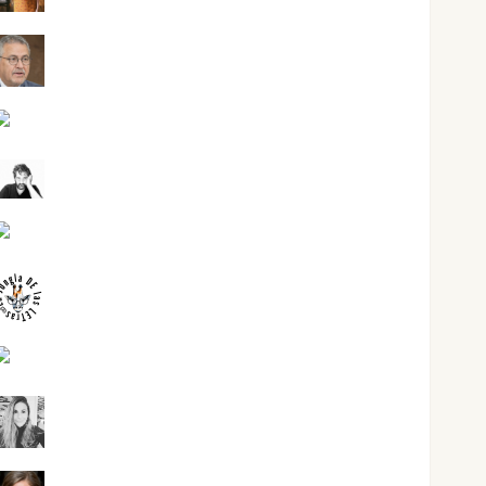
Jesús Cuenca Torres
Joaquín Rández Ramos
José Antonio Castro Cebrián
Juanjo Melgarejo
jungladelasletras
Kiko Prian
Mar Carrillo