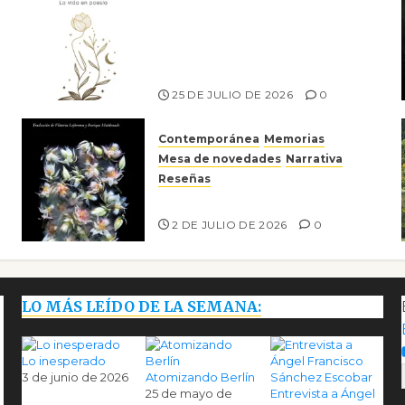
Versos y relatos de libertad:
el canto a la conciencia de la
escritora peruana Sol del
Risco
25 DE JULIO DE 2026
0
Contemporánea
Memorias
Mesa de novedades
Narrativa
Reseñas
Tienes que mirar
2 DE JULIO DE 2026
0
LO MÁS LEÍDO DE LA SEMANA:
Lo inesperado
3 de junio de 2026
Atomizando Berlín
25 de mayo de
Entrevista a Ángel