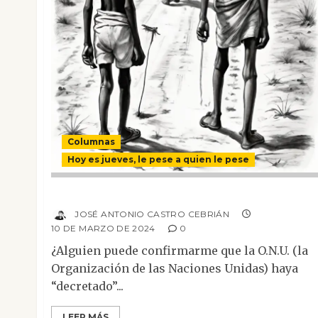
Columnas
Hoy es jueves, le pese a quien le pese
Sin límite ni propósito
JOSÉ ANTONIO CASTRO CEBRIÁN
10 DE MARZO DE 2024
0
¿Alguien puede confirmarme que la O.N.U. (la
Organización de las Naciones Unidas) haya
“decretado”...
LEER MÁS