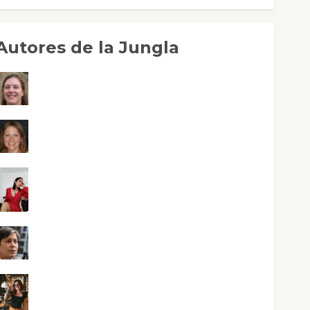
Autores de la Jungla
Adoración Negre Pujol
Angie Ballester
Aura Metzeri Altamirano Solar
Aurelio R. Silvano
Eva Fraile