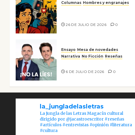
Columnas
Hombres y engranajes
Ya no confiamos ni en lo que
nos gusta
26 DE JULIO DE 2026
0
Ensayo
Mesa de novedades
Narrativa
No Ficción
Reseñas
¡No la líes!
6 DE JULIO DE 2026
0
la_jungladelasletras
La Jungla de las Letras Magacín cultural
dirigido por @jacastroescritor #reseñas
#artículos #entrevistas #opinión #literatura
#cultura