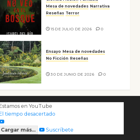
Mesa de novedades
Narrativa
Reseñas
Terror
Lo que no veo en el bosque
15 DE JULIO DE 2026
0
Ensayo
Mesa de novedades
No Ficción
Reseñas
Jardines íntimos
30 DE JUNIO DE 2026
0
Estamos en YouTube
El tiempo desacertado
Cargar más...
Suscríbete