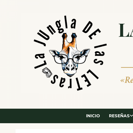
Saltar
al
contenido
INICIO
RESEÑAS