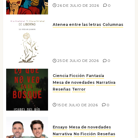
26 DE JULIO DE 2026
0
Atenea entre las letras
Columnas
Versos y relatos de libertad: el
canto a la conciencia de la
escritora peruana Sol del
Risco
25 DE JULIO DE 2026
0
Ciencia Ficción
Fantasía
Mesa de novedades
Narrativa
Reseñas
Terror
Lo que no veo en el bosque
15 DE JULIO DE 2026
0
Ensayo
Mesa de novedades
Narrativa
No Ficción
Reseñas