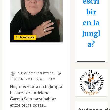
escri
bir
en la
Jungl
Entrevistas
a?
Entrevista a
Adriana García
Sojo
JUNGLADELASLETRAS
31 DE ENERO DE 2026
0
Hoy nos visita en la Jungla
la escritora Adriana
García Sojo para hablar,
entre otras cosas,...