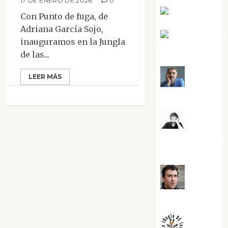
17 DE ENERO DE 2026
0
Eva Fraile
Con Punto de fuga, de
Adriana García Sojo,
Jesús Cuen
inauguramos en la Jungla
Torres
de las...
Joaquín
LEER MÁS
Rández Ramos
José
Antonio Castro
Cebrián
Juanjo
Melgarejo