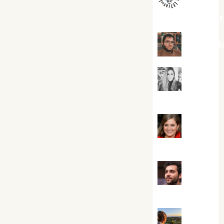
jungladelaslet
Kiko Pri
Mar
Carrillo
Mari
Carmen Pérez
Maxi
Sabela Tornes