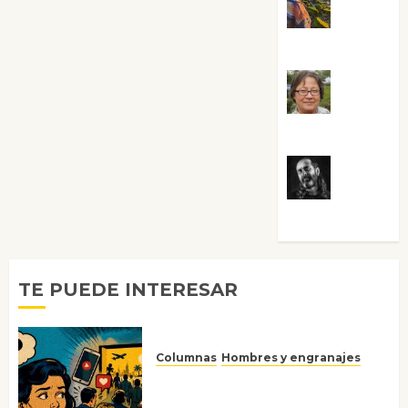
Noa
Guardia
Rosa
Villalejos
Víctor
Morata
TE PUEDE INTERESAR
Columnas
Hombres y engranajes
Ya no confiamos ni en lo que
nos gusta