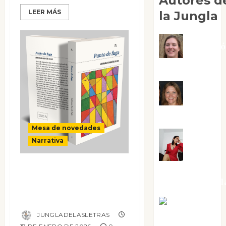
Autores d
LEER MÁS
la Jungla
Adoraci
Negre Pujol
Angie
Ballester
Mesa de novedades
Narrativa
Aura
Punto de fuga: una
Metzeri
colección que
Altamirano Sol
comienza
Aurelio R.
JUNGLADELASLETRAS
Silvano