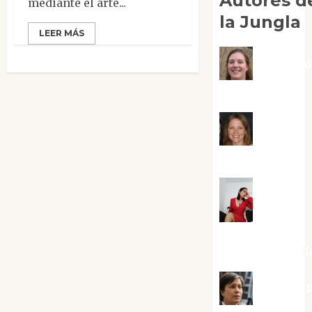
Autores d
mediante el arte...
la Jungla
LEER MÁS
Adoraci
Negre Pujol
Angie
Ballester
Aura
Metzeri
Altamirano Sol
Aurelio R