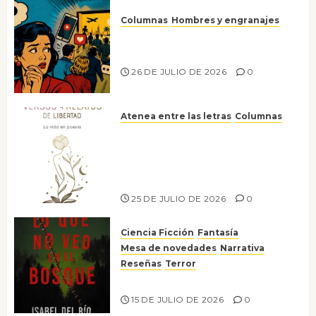
Columnas
Hombres y engranajes
Ya no confiamos ni en lo que
nos gusta
26 DE JULIO DE 2026
0
Atenea entre las letras
Columnas
Versos y relatos de libertad: el
canto a la conciencia de la
escritora peruana Sol del
Risco
25 DE JULIO DE 2026
0
Ciencia Ficción
Fantasía
Mesa de novedades
Narrativa
Reseñas
Terror
Lo que no veo en el bosque
15 DE JULIO DE 2026
0