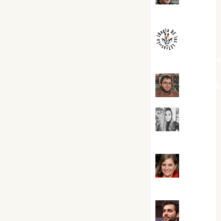
Melgarejo
jungladelaslet
Kiko Pri
Mar
Carrillo
Mari
Carmen Pérez
Maxi