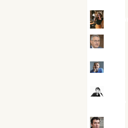
Silvano
Eva Frai
Jesús
Cuenca Torres
Joaquín
Rández Ramos
José
Antonio Castro
Cebrián
Juanjo