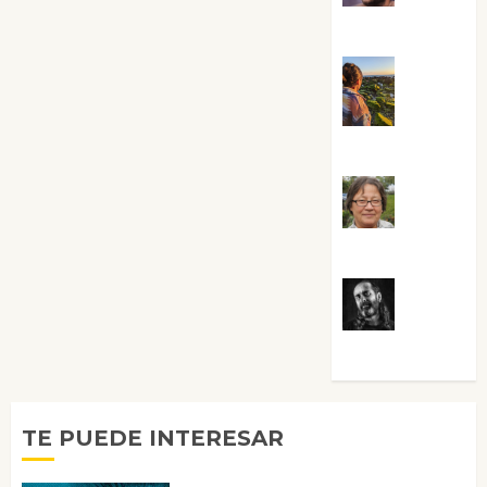
Sabela Tornes
Noa
Guardia
Rosa
Villalejos
Víctor
Morata
TE PUEDE INTERESAR