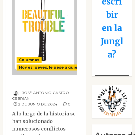
escri
bir
en la
Jungl
a?
Columnas
Hoy es jueves, le pese a quien le pese
Bella Revuelta…
JOSÉ ANTONIO CASTRO
CEBRIÁN
2 DE JUNIO DE 2024
0
A lo largo de la historia se
han solucionado
numerosos conflictos