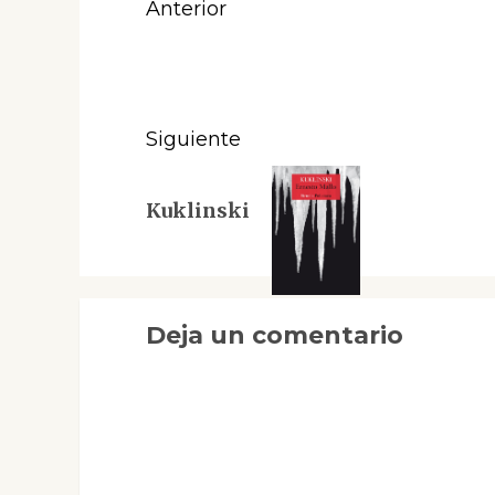
Navegación
Anterior
de
Entrada
anterior:
entradas
Siguiente
Siguiente
Kuklinski
entrada:
Deja un comentario