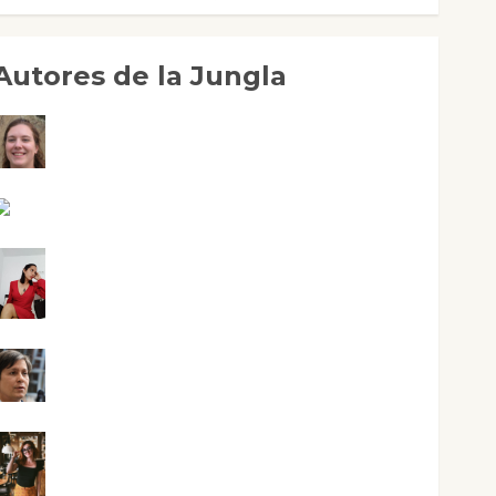
Autores de la Jungla
Adoración Negre Pujol
Angie Ballester
Aura Metzeri Altamirano Solar
Aurelio R. Silvano
Eva Fraile