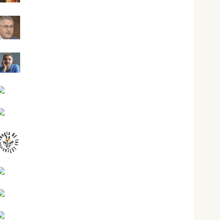
Jesús Cuenca Torres
Joaquín Rández Ramos
José Antonio Castro Cebrián
Juanjo Melgarejo
jungladelasletras
Kiko Prian
Mar Carrillo
Mari Carmen Pérez