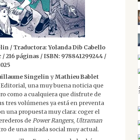
lin / Traductora: Yolanda Dib Cabello
c / 216 páginas / ISBN: 978841299244 /
2025
illaume Singelin
y
Mathieu Bablet
o Editorial, una muy buena noticia que
ro como a cualquiera que disfrute de
us tres volúmenes ya está en preventa
con una propuesta muy clara: coger el
rederos de
Power Rangers
,
Ultraman
ltro de una mirada social muy actual.