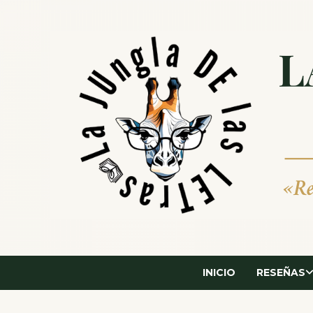
Saltar
al
contenido
INICIO
RESEÑAS