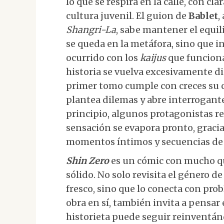
lo que se respira en la calle, con cla
cultura juvenil. El guion de
Bablet
,
Shangri-La
, sabe mantener el equili
se queda en la metáfora, sino que i
ocurrido con los
kaijus
que funciona
historia se vuelva excesivamente di
primer tomo cumple con creces su c
plantea dilemas y abre interrogante
principio, algunos protagonistas r
sensación se evapora pronto, graci
momentos íntimos y secuencias de 
Shin Zero
es un cómic con mucho q
sólido. No solo revisita el género 
fresco, sino que lo conecta con prob
obra en sí, también invita a pensar 
historieta puede seguir reinventán