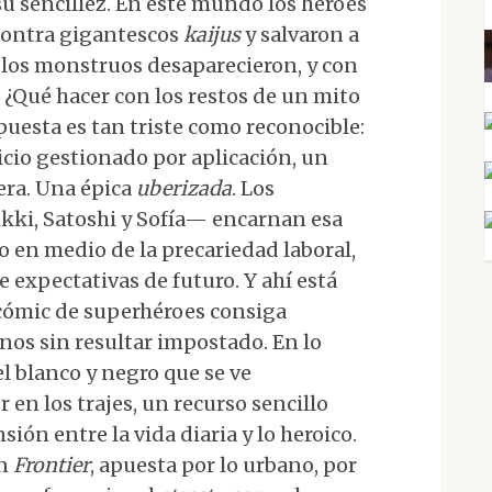
 su sencillez. En este mundo los héroes
contra gigantescos
kaijus
y salvaron a
 los monstruos desaparecieron, y con
. ¿Qué hacer con los restos de un mito
puesta es tan triste como reconocible:
icio gestionado por aplicación, un
era. Una épica
uberizada
. Los
kki, Satoshi y Sofía— encarnan esa
o en medio de la precariedad laboral,
de expectativas de futuro. Y ahí está
 cómic de superhéroes consiga
nos sin resultar impostado. En lo
el blanco y negro que se ve
 en los trajes, un recurso sencillo
sión entre la vida diaria y lo heroico.
en
Frontier
, apuesta por lo urbano, por