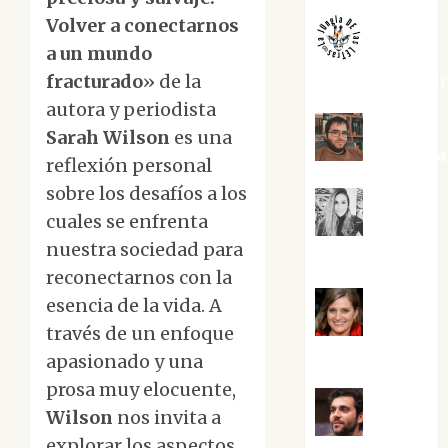
Volver a conectarnos
a un mundo
jungladelaslet
fracturado
» de la
autora y periodista
Sarah Wilson
es una
Kiko Pri
reflexión personal
sobre los desafíos a los
cuales se enfrenta
Mar
nuestra sociedad para
Carrillo
reconectarnos con la
esencia de la vida. A
Mari
través de un enfoque
Carmen Pérez
apasionado y una
prosa muy elocuente,
Wilson
nos invita a
Maxi
explorar los aspectos