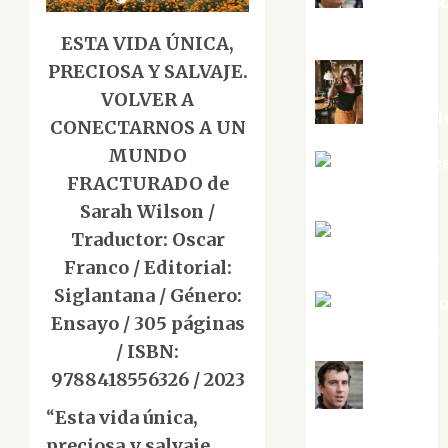
Aurelio R
Silvano
ESTA VIDA ÚNICA,
PRECIOSA Y SALVAJE.
VOLVER A
Eva Frail
CONECTARNOS A UN
MUNDO
Jesús Cuenc
FRACTURADO de
Torres
Sarah Wilson /
Joaquín
Traductor: Oscar
Rández Ramos
Franco / Editorial:
Siglantana / Género:
José Antoni
Ensayo / 305 páginas
Castro Cebrián
/ ISBN:
9788418556326 / 2023
Juanjo
“
Esta vida única,
Melgarejo
preciosa y salvaje.