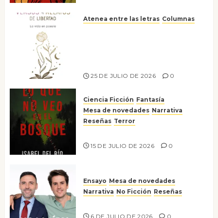
Atenea entre las letras
Columnas
Versos y relatos de libertad: el
canto a la conciencia de la
escritora peruana Sol del
Risco
25 DE JULIO DE 2026
0
Ciencia Ficción
Fantasía
Mesa de novedades
Narrativa
Reseñas
Terror
Lo que no veo en el bosque
15 DE JULIO DE 2026
0
Ensayo
Mesa de novedades
Narrativa
No Ficción
Reseñas
¡No la líes!
6 DE JULIO DE 2026
0