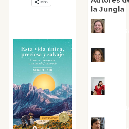
Autores d
Más
la Jungla
Adoració
Negre Pujol
Angie
Ballester
Aura
Metzeri
Altamirano Sol