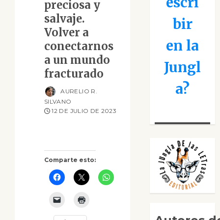
escri
preciosa y
salvaje.
bir
Volver a
en la
conectarnos
a un mundo
Jungl
fracturado
a?
AURELIO R.
SILVANO
12 DE JULIO DE 2023
Comparte esto: