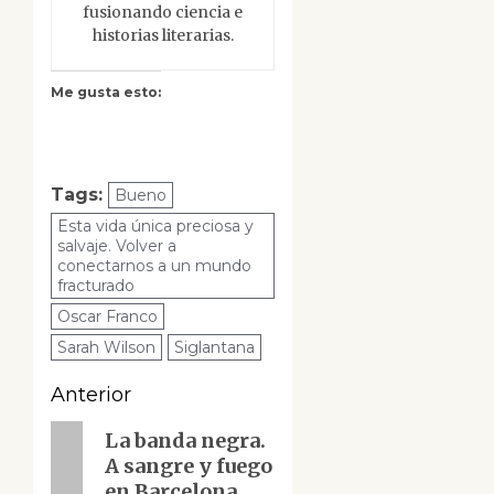
fusionando ciencia e
historias literarias.
Me gusta esto:
Tags:
Bueno
Esta vida única preciosa y
salvaje. Volver a
conectarnos a un mundo
fracturado
Oscar Franco
Sarah Wilson
Siglantana
Navegación
Anterior
de
Entrada
La banda negra.
A sangre y fuego
anterior:
entradas
en Barcelona