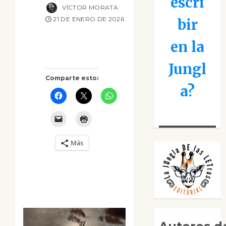
escri
VÍCTOR MORATA
21 DE ENERO DE 2026
bir
en la
Jungl
Comparte esto:
a?
Más