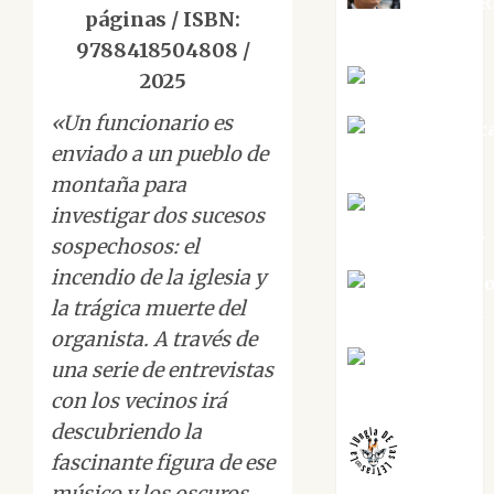
Aurelio R
páginas / ISBN:
Silvano
9788418504808 /
Eva Fraile
2025
«Un funcionario es
Jesús Cuenc
enviado a un pueblo de
Torres
montaña para
Joaquín
investigar dos sucesos
Rández Ramos
sospechosos: el
incendio de la iglesia y
José Antoni
la trágica muerte del
Castro Cebrián
organista. A través de
Juanjo
una serie de entrevistas
Melgarejo
con los vecinos irá
descubriendo la
fascinante figura de ese
músico y los oscuros