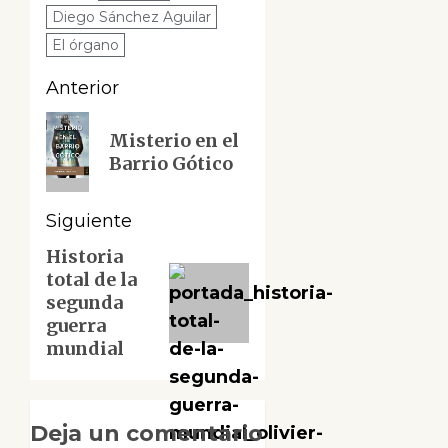
Diego Sánchez Aguilar
El órgano
Navegación
Anterior
de
Entrada
Misterio en el
anterior:
entradas
Barrio Gótico
Siguiente
Historia
Siguiente
total de la
entrada:
segunda
guerra
mundial
Deja un comentario