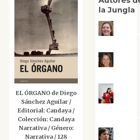
Autores d
la Jungla
Adoració
Negre Pujol
Angie
Ballester
EL ÓRGANO de Diego
Sánchez Aguilar /
Aura
Metzeri
Editorial: Candaya /
Altamirano Sol
Colección: Candaya
Narrativa / Género:
Narrativa / 128