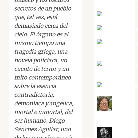
jungladelaslet
secretos de un pueblo
Kiko Prian
que, tal vez, está
demasiado cerca del
Mar Carrill
cielo. El órgano es al
mismo tiempo una
Mari Carme
Pérez
tragedia griega, una
novela policiaca, un
Maxi Sabel
cuento de terror y un
Tornes
mito contemporáneo
sobre la esencia
Noa Guardia
contradictoria,
demoniaca y angélica,
Rosa
mortal e inmortal, del
Villalejos
ser humano. Diego
Sánchez Aguilar, uno
de los narradores más