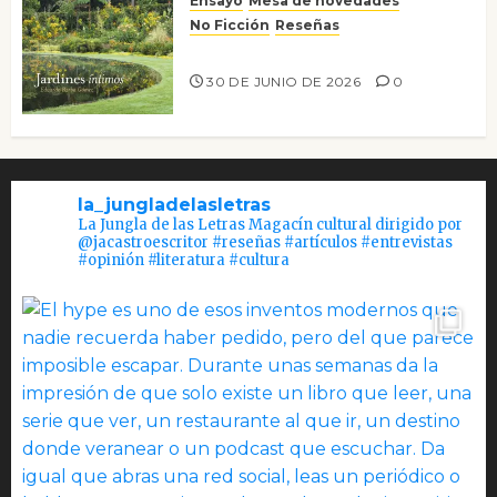
Ensayo
Mesa de novedades
No Ficción
Reseñas
Jardines íntimos
30 DE JUNIO DE 2026
0
la_jungladelasletras
La Jungla de las Letras Magacín cultural dirigido por
@jacastroescritor #reseñas #artículos #entrevistas
#opinión #literatura #cultura