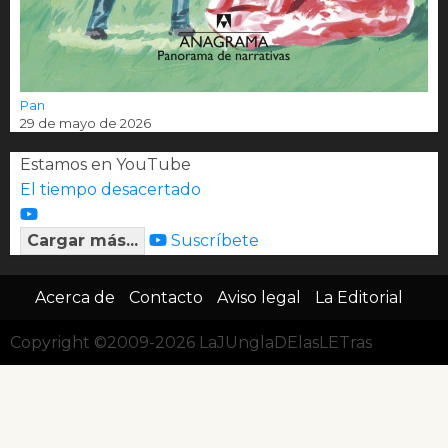
Pan
29 de mayo de 2026
Estamos en YouTube
El tiempo desacertado
Cargar más...
Suscríbete
Acerca de
Contacto
Aviso legal
La Editorial
Copyright ©2009-2026 LaJUnglaDElasLETras