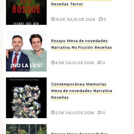
Reseñas
Terror
Lo que no veo en el bosque
15 DE JULIO DE 2026
0
Ensayo
Mesa de novedades
Narrativa
No Ficción
Reseñas
¡No la líes!
6 DE JULIO DE 2026
0
Contemporánea
Memorias
Mesa de novedades
Narrativa
Reseñas
Tienes que mirar
2 DE JULIO DE 2026
0