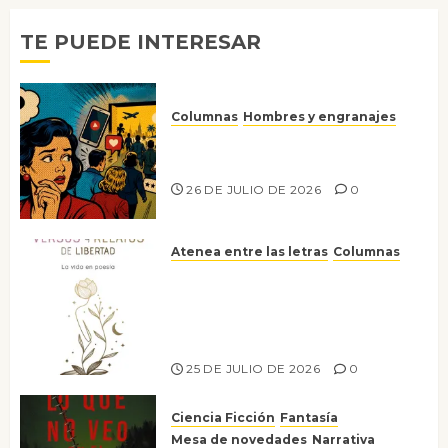
2026
0
TE PUEDE INTERESAR
Columnas
Hombres y engranajes
Ya no confiamos ni en lo que
nos gusta
26 DE JULIO DE 2026
0
Atenea entre las letras
Columnas
Versos y relatos de libertad: el
canto a la conciencia de la
escritora peruana Sol del
Risco
25 DE JULIO DE 2026
0
Ciencia Ficción
Fantasía
Mesa de novedades
Narrativa