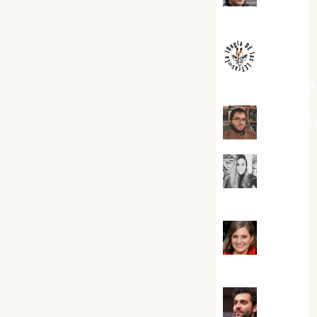
Melgarejo
jungladelaslet
Kiko Pri
Mar
Carrillo
Mari
Carmen Pérez
Maxi