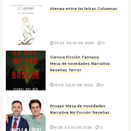
Atenea entre las letras
Columnas
Versos y relatos de libertad: el
canto a la conciencia de la
escritora peruana Sol del
Risco
25 DE JULIO DE 2026
0
Ciencia Ficción
Fantasía
Mesa de novedades
Narrativa
Reseñas
Terror
Lo que no veo en el bosque
15 DE JULIO DE 2026
0
Ensayo
Mesa de novedades
Narrativa
No Ficción
Reseñas
¡No la líes!
6 DE JULIO DE 2026
0