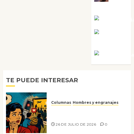
Sabela Tornes
Noa Guardi
Rosa
Villalejos
Víctor Mora
TE PUEDE INTERESAR
Columnas
Hombres y engranajes
Ya no confiamos ni en lo que
nos gusta
26 DE JULIO DE 2026
0