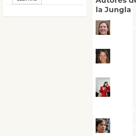
Autores d
la Jungla
Adoraci
Negre Pujol
Angie
Ballester
Aura
Metzeri
Altamirano Sol
Aurelio R