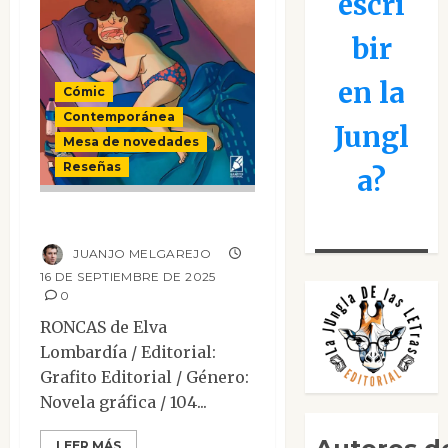
escri
bir
en la
Cómic
Contemporánea
Jungl
Mesa de novedades
Reseñas
a?
RONCAS
JUANJO MELGAREJO
16 DE SEPTIEMBRE DE 2025
0
RONCAS de Elva
Lombardía / Editorial:
Grafito Editorial / Género:
Novela gráfica / 104...
LEER MÁS