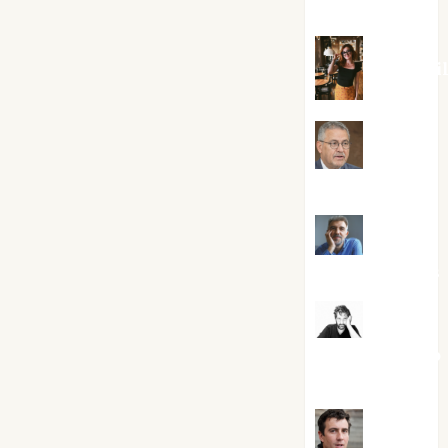
Silvano
Eva Frai
Jesús
Cuenca Torres
Joaquín
Rández Ramos
José
Antonio Castro
Cebrián
Juanjo