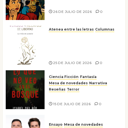
nos gusta
26 DE JULIO DE 2026
0
Atenea entre las letras
Columnas
Versos y relatos de libertad: el
canto a la conciencia de la
escritora peruana Sol del
Risco
25 DE JULIO DE 2026
0
Ciencia Ficción
Fantasía
Mesa de novedades
Narrativa
Reseñas
Terror
Lo que no veo en el bosque
15 DE JULIO DE 2026
0
Ensayo
Mesa de novedades