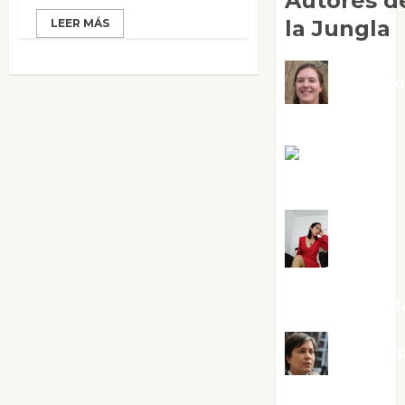
Autores d
la Jungla
LEER MÁS
Adoraci
Negre Pujol
Angie
Ballester
Aura
Metzeri
Altamirano Sol
Aurelio R
Silvano