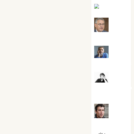
Eva Fraile
Jesús
Cuenca Torres
Joaquín
Rández Ramos
José
Antonio Castro
Cebrián
Juanjo
Melgarejo