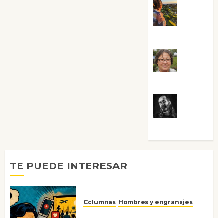
Noa
Guardia
Rosa
Villalejos
Víctor
Morata
TE PUEDE INTERESAR
Columnas
Hombres y engranajes
Ya no confiamos ni en lo que