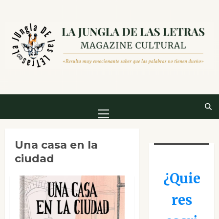
Saltar
al
contenido
Menú
principal
Una casa en la
ciudad
¿Quie
res