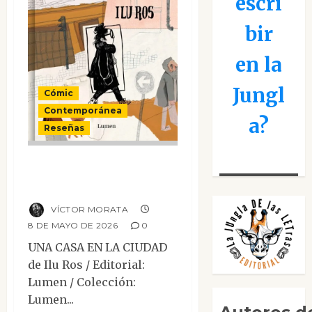
escri
bir
en la
Jungl
Cómic
Contemporánea
a?
Reseñas
Una casa en la
ciudad
VÍCTOR MORATA
8 DE MAYO DE 2026
0
UNA CASA EN LA CIUDAD
de Ilu Ros / Editorial:
Lumen / Colección:
Lumen...