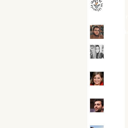
jungladelaslet
Kiko Pri
Mar
Carrillo
Mari
Carmen Pérez
Maxi
Sabela Tornes