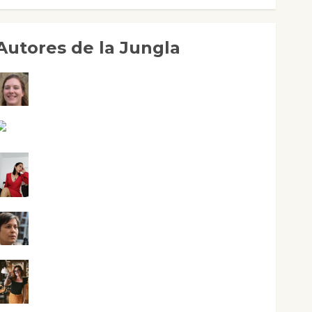
Autores de la Jungla
Adoración Negre Pujol
Angie Ballester
Aura Metzeri Altamirano Solar
Aurelio R. Silvano
Eva Fraile