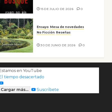
Lo que no veo en el bosque
15 DE JULIO DE 2026
0
Ensayo
Mesa de novedades
No Ficción
Reseñas
Jardines íntimos
30 DE JUNIO DE 2026
0
Estamos en YouTube
El tiempo desacertado
Cargar más...
Suscríbete