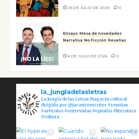
26 DE JULIO DE 2026
0
Ensayo
Mesa de novedades
Narrativa
No Ficción
Reseñas
¡No la líes!
6 DE JULIO DE 2026
0
la_jungladelasletras
La Jungla de las Letras Magacín cultural
dirigido por @jacastroescritor #reseñas
#artículos #entrevistas #opinión #literatura
#cultura