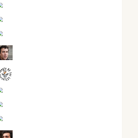
Jesús Cuenca Torres
Joaquín Rández Ramos
José Antonio Castro Cebrián
Juanjo Melgarejo
jungladelasletras
Kiko Prian
Mar Carrillo
Mari Carmen Pérez