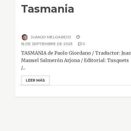
Tasmania
Mesa de novedades
Narrativa
Reseñas
Tasmania
JUANJO MELGAREJO
16 DE SEPTIEMBRE DE 2023
0
TASMANIA de Paolo Giordano / Traductor: Jua
Manuel Salmerón Arjona / Editorial: Tusquets
/...
LEER MÁS