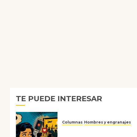
TE PUEDE INTERESAR
Columnas
Hombres y engranajes
Ya no confiamos ni en lo que
nos gusta