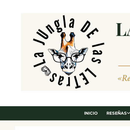
Saltar
al
contenido
INICIO
RESEÑAS