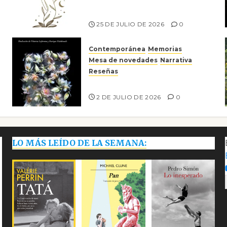
escritora peruana Sol del
Risco
25 DE JULIO DE 2026
0
Contemporánea
Memorias
Mesa de novedades
Narrativa
Reseñas
Tienes que mirar
2 DE JULIO DE 2026
0
LO MÁS LEÍDO DE LA SEMANA: