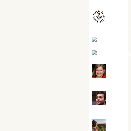
Melgarejo
jungladelaslet
Kiko Prian
Mar Carrill
Mari
Carmen Pérez
Maxi
Sabela Tornes
Noa