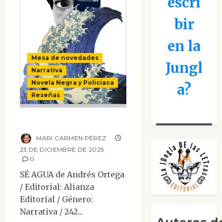
escri
bir
en la
Mesa de novedades
Jungl
Narrativa
Novela Negra y Policiaca
a?
Reseñas
Sé agua
MARI CARMEN PÉREZ
23 DE DICIEMBRE DE 2025
0
SÉ AGUA de Andrés Ortega
/ Editorial: Alianza
Editorial / Género:
Narrativa / 242...