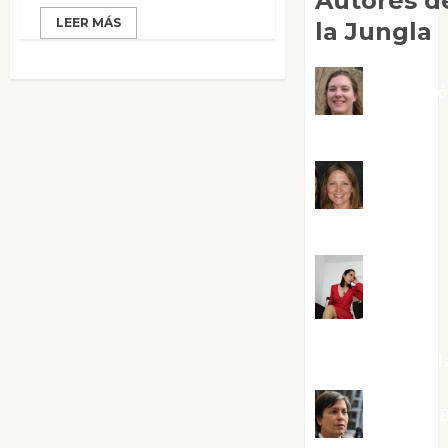
Autores d
LEER MÁS
la Jungla
Adoraci
Negre Pujol
Angie
Ballester
Aura
Metzeri
Altamirano Sol
Aurelio R