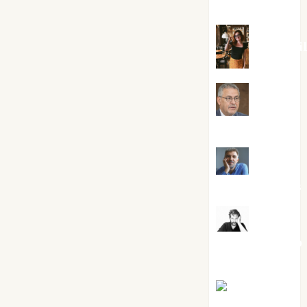
Silvano
Eva Frai
Jesús
Cuenca Torres
Joaquín
Rández Ramos
José
Antonio Castro
Cebrián
Juanjo