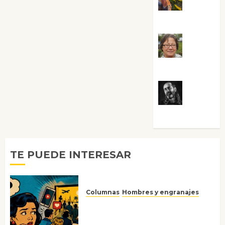
Guardia
Rosa
Villalejos
Víctor
Morata
TE PUEDE INTERESAR
Columnas
Hombres y engranajes
Ya no confiamos ni en lo que
nos gusta