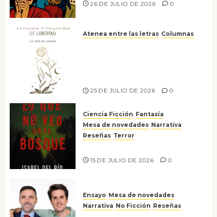
26 DE JULIO DE 2026
0
Atenea entre las letras
Columnas
Versos y relatos de libertad: el
canto a la conciencia de la
escritora peruana Sol del
Risco
25 DE JULIO DE 2026
0
Ciencia Ficción
Fantasía
Mesa de novedades
Narrativa
Reseñas
Terror
Lo que no veo en el bosque
15 DE JULIO DE 2026
0
Ensayo
Mesa de novedades
Narrativa
No Ficción
Reseñas