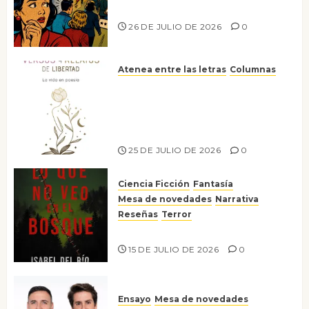
nos gusta
26 DE JULIO DE 2026
0
Atenea entre las letras
Columnas
Versos y relatos de libertad: el
canto a la conciencia de la
escritora peruana Sol del
Risco
25 DE JULIO DE 2026
0
Ciencia Ficción
Fantasía
Mesa de novedades
Narrativa
Reseñas
Terror
Lo que no veo en el bosque
15 DE JULIO DE 2026
0
Ensayo
Mesa de novedades