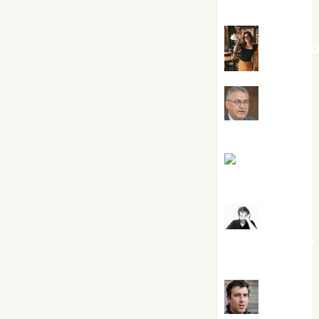
Silvano
Eva Frai
Jesús
Cuenca Torres
Joaquín
Rández Ramos
José
Antonio Castro
Cebrián
Juanjo