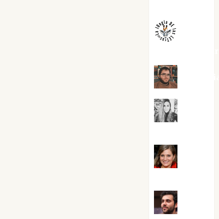
Melgarejo
jungladelaslet
Kiko Pri
Mar
Carrillo
Mari
Carmen Pérez
Maxi