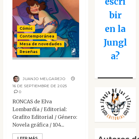
escri
bir
en la
Cómic
Contemporánea
Jungl
Mesa de novedades
Reseñas
a?
RONCAS
JUANJO MELGAREJO
16 DE SEPTIEMBRE DE 2025
0
RONCAS de Elva
Lombardía / Editorial:
Grafito Editorial / Género:
Novela gráfica / 104...
LEER MÁS