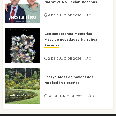
Narrativa
No Ficción
Reseñas
¡No la líes!
6 DE JULIO DE 2026
0
Contemporánea
Memorias
Mesa de novedades
Narrativa
Reseñas
Tienes que mirar
2 DE JULIO DE 2026
0
Ensayo
Mesa de novedades
No Ficción
Reseñas
Jardines íntimos
30 DE JUNIO DE 2026
0