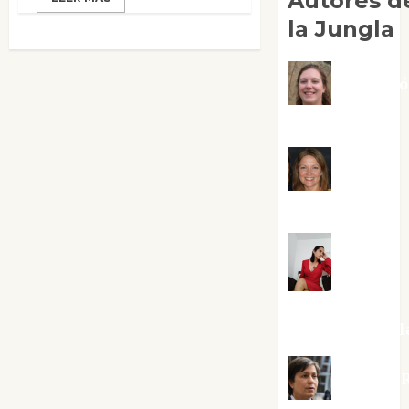
Autores d
la Jungla
Adoraci
Negre Pujol
Angie
Ballester
Aura
Metzeri
Altamirano Sol
Aurelio R