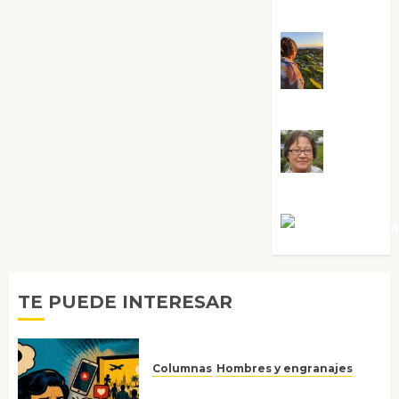
Sabela Tornes
Noa
Guardia
Rosa
Villalejos
Víctor Mora
TE PUEDE INTERESAR
Columnas
Hombres y engranajes
Ya no confiamos ni en lo que