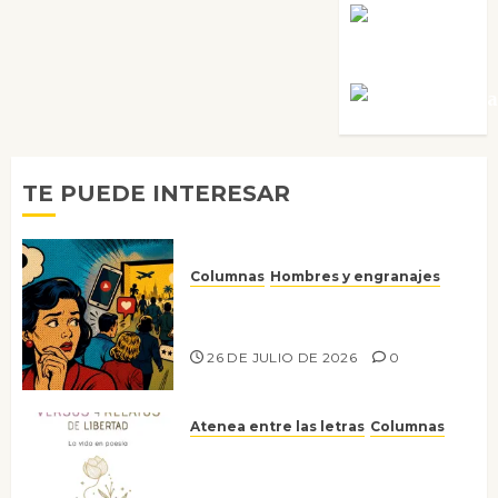
Rosa
Villalejos
Víctor Mora
TE PUEDE INTERESAR
Columnas
Hombres y engranajes
Ya no confiamos ni en lo que
nos gusta
26 DE JULIO DE 2026
0
Atenea entre las letras
Columnas
Versos y relatos de libertad: el
canto a la conciencia de la