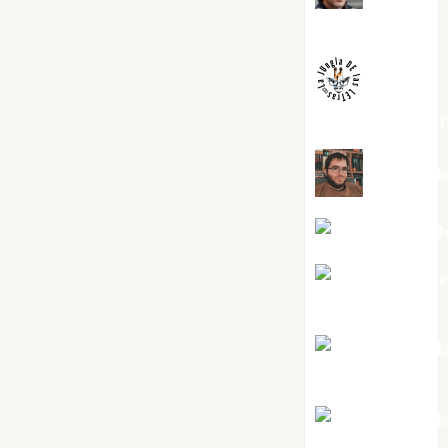
Melgarejo
jungladelaslet
Kiko Pri
Mar Carrill
Mari Carm
Pérez
Maxi Sabel
Tornes
Noa Guardi