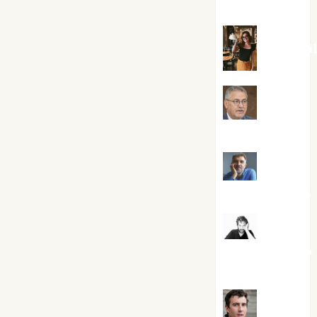
Silvano
Eva Frai
Jesús
Cuenca Torres
Joaquín
Rández Ramos
José
Antonio Castro
Cebrián
Juanjo