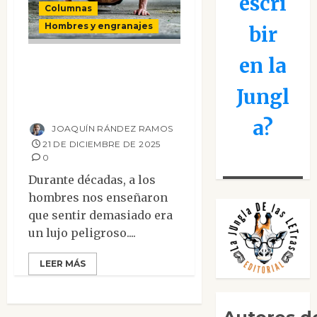
escri
Columnas
Hombres y engranajes
bir
en la
El «macho duro»
ya no está de
Jungl
moda…
a?
JOAQUÍN RÁNDEZ RAMOS
21 DE DICIEMBRE DE 2025
0
Durante décadas, a los
hombres nos enseñaron
que sentir demasiado era
un lujo peligroso....
LEER MÁS