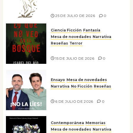
escritora peruana Sol del
Risco
25 DE JULIO DE 2026
0
Ciencia Ficción
Fantasía
Mesa de novedades
Narrativa
Reseñas
Terror
Lo que no veo en el bosque
15 DE JULIO DE 2026
0
Ensayo
Mesa de novedades
Narrativa
No Ficción
Reseñas
¡No la líes!
6 DE JULIO DE 2026
0
Contemporánea
Memorias
Mesa de novedades
Narrativa