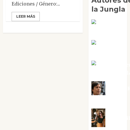
Autores d
Ediciones / Género:...
la Jungla
LEER MÁS
Adoración
Negre Pujol
Angie
Ballester
Aura Metze
Altamirano Sol
Aurelio R
Silvano
Eva Frai