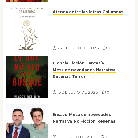
Atenea entre las letras
Columnas
Versos y relatos de libertad: el
canto a la conciencia de la
escritora peruana Sol del
Risco
25 DE JULIO DE 2026
0
Ciencia Ficción
Fantasía
Mesa de novedades
Narrativa
Reseñas
Terror
Lo que no veo en el bosque
15 DE JULIO DE 2026
0
Ensayo
Mesa de novedades
Narrativa
No Ficción
Reseñas
¡No la líes!
6 DE JULIO DE 2026
0