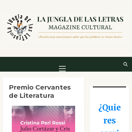
Saltar
al
contenido
Menú
principal
Premio Cervantes
de Literatura
¿Quie
res