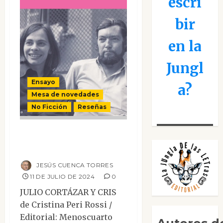
escri
bir
en la
Jungl
Ensayo
a?
Mesa de novedades
No Ficción
Reseñas
Julio Cortázar y
Cris
JESÚS CUENCA TORRES
11 DE JULIO DE 2024
0
JULIO CORTÁZAR Y CRIS
de Cristina Peri Rossi /
Editorial: Menoscuarto