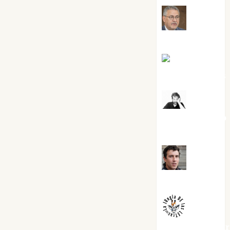
Jesús
Cuenca Torres
Joaquín
Rández Ramos
José
Antonio Castro
Cebrián
Juanjo
Melgarejo
jungladelaslet