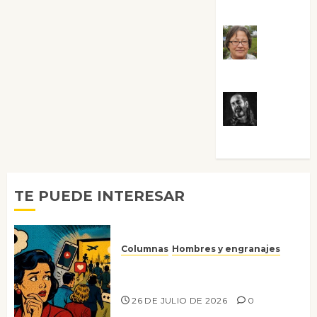
Guardia
Rosa
Villalejos
Víctor
Morata
TE PUEDE INTERESAR
Columnas
Hombres y engranajes
Ya no confiamos ni en lo que
nos gusta
26 DE JULIO DE 2026
0