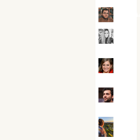
Kiko Pri
Mar
Carrillo
Mari
Carmen Pérez
Maxi
Sabela Tornes
Noa