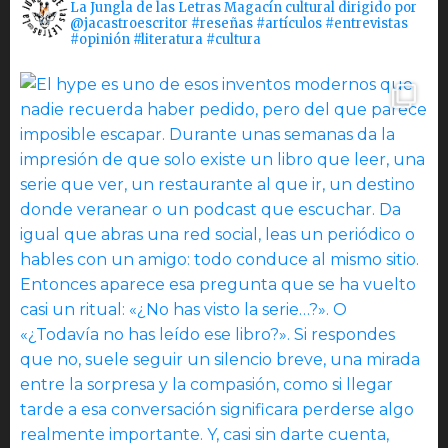
La Jungla de las Letras Magacín cultural dirigido por
@jacastroescritor #reseñas #artículos #entrevistas
#opinión #literatura #cultura