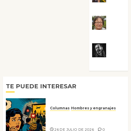
Guardia
Rosa
Villalejos
Víctor
Morata
TE PUEDE INTERESAR
Columnas
Hombres y engranajes
Ya no confiamos ni en lo que
nos gusta
26 DE JULIO DE 2026
0