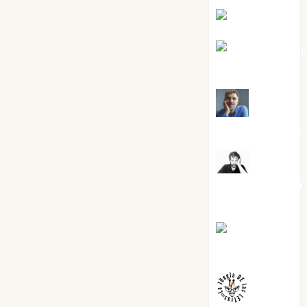
Eva Fraile
Jesús Cuen
Torres
Joaquín
Rández Ramos
José
Antonio Castro
Cebrián
Juanjo
Melgarejo