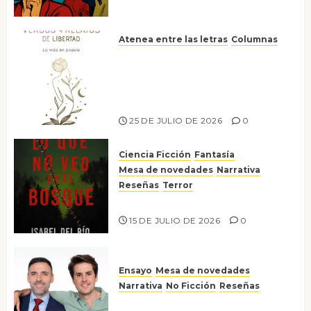
Atenea entre las letras
Columnas
Versos y relatos de libertad: el
canto a la conciencia de la
escritora peruana Sol del
Risco
25 DE JULIO DE 2026
0
Ciencia Ficción
Fantasía
Mesa de novedades
Narrativa
Reseñas
Terror
Lo que no veo en el bosque
15 DE JULIO DE 2026
0
Ensayo
Mesa de novedades
Narrativa
No Ficción
Reseñas
¡No la líes!