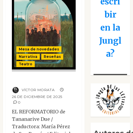
escri
bir
en la
Jungl
Mesa de novedades
a?
Narrativa
Reseñas
Teatro
El reformatorio
VÍCTOR MORATA
26 DE DICIEMBRE DE 2025
0
EL REFORMATORIO de
Tananarive Due /
Traductora: María Pérez