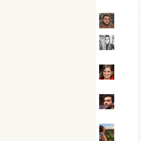
jungladelaslet
Kiko Pri
Mar
Carrillo
Mari
Carmen Pérez
Maxi
Sabela Tornes
Noa