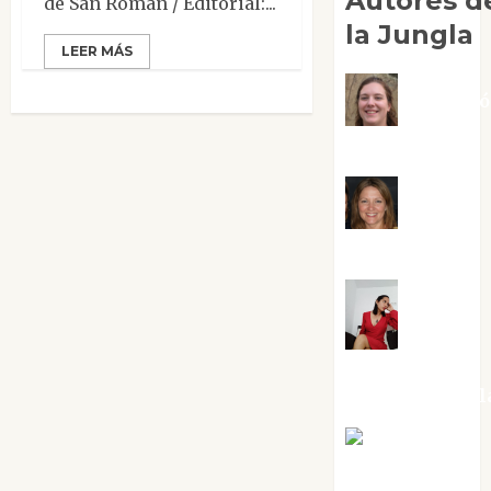
Autores d
de San Román / Editorial:...
la Jungla
LEER MÁS
Adoraci
Negre Pujol
Angie
Ballester
Aura
Metzeri
Altamirano Sol
Aurelio R.
Silvano