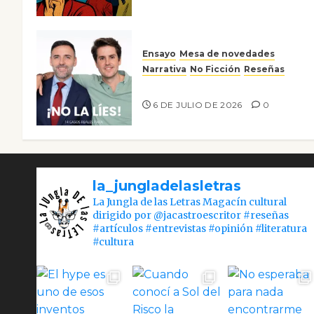
Ensayo
Mesa de novedades
Narrativa
No Ficción
Reseñas
¡No la líes!
6 DE JULIO DE 2026
0
la_jungladelasletras
La Jungla de las Letras Magacín cultural
dirigido por @jacastroescritor #reseñas
#artículos #entrevistas #opinión #literatura
#cultura