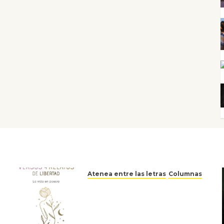
Atenea entre las letras
Columnas
Versos y relatos de libertad:
el canto a la conciencia de la
escritora peruana Sol del
Risco