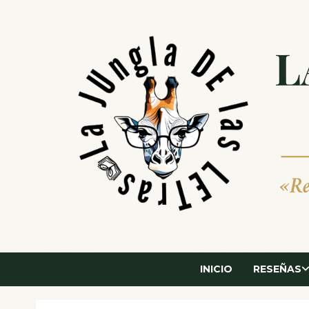
Saltar
al
contenido
INICIO
RESEÑAS