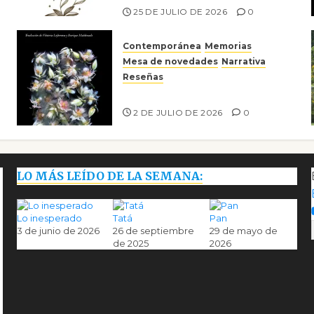
25 DE JULIO DE 2026
0
Contemporánea
Memorias
Mesa de novedades
Narrativa
Reseñas
Tienes que mirar
2 DE JULIO DE 2026
0
LO MÁS LEÍDO DE LA SEMANA:
Lo inesperado
Tatá
Pan
3 de junio de 2026
26 de septiembre
29 de mayo de
de 2025
2026