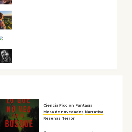
Noa Guardia
Rosa Villalejos
Víctor Morata
Ciencia Ficción
Fantasía
Mesa de novedades
Narrativa
Reseñas
Terror
Lo que no veo en el bosque