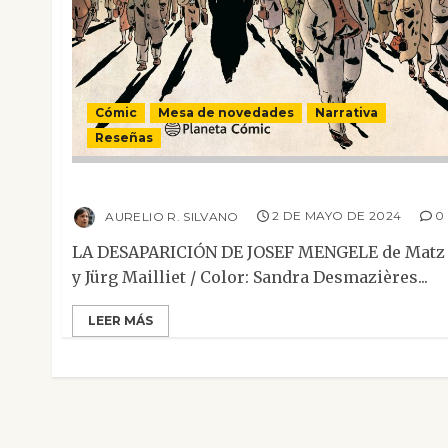
Cómic
Mesa de novedades
Narrativa
Reseñas
La desaparición de Josef Mengele
AURELIO R. SILVANO
2 DE MAYO DE 2024
0
LA DESAPARICIÓN DE JOSEF MENGELE de Matz
y Jürg Mailliet / Color: Sandra Desmazières...
LEER MÁS