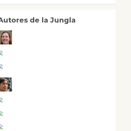
Autores de la Jungla
Adoración Negre Pujol
Angie Ballester
Aura Metzeri Altamirano Solar
Aurelio R. Silvano
Eva Fraile
Jesús Cuenca Torres
Joaquín Rández Ramos