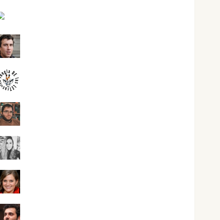
José Antonio Castro Cebrián
Juanjo Melgarejo
jungladelasletras
Kiko Prian
Mar Carrillo
Mari Carmen Pérez
Maxi Sabela Tornes