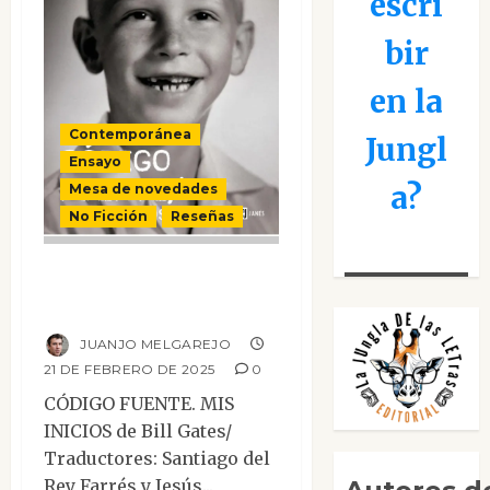
escri
bir
en la
Contemporánea
Jungl
Ensayo
a?
Mesa de novedades
No Ficción
Reseñas
Código fuente. Mis
inicios
JUANJO MELGAREJO
21 DE FEBRERO DE 2025
0
CÓDIGO FUENTE. MIS
INICIOS de Bill Gates/
Traductores: Santiago del
Rey Farrés y Jesús...