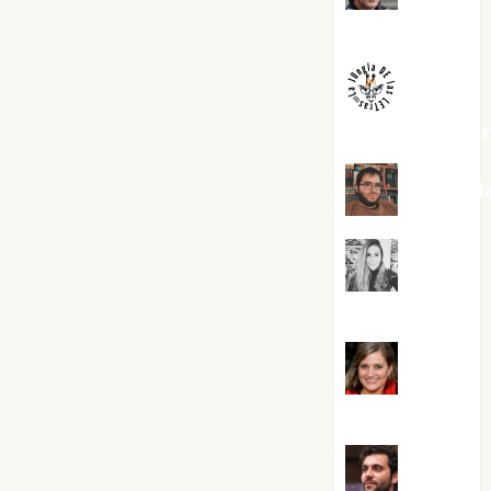
Melgarejo
jungladelaslet
Kiko Pri
Mar
Carrillo
Mari
Carmen Pérez
Maxi