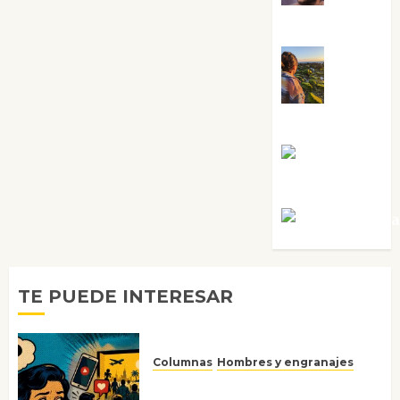
Sabela Tornes
Noa
Guardia
Rosa
Villalejos
Víctor Mora
TE PUEDE INTERESAR
Columnas
Hombres y engranajes
Ya no confiamos ni en lo que