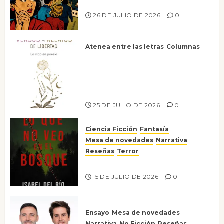
nos gusta
26 DE JULIO DE 2026
0
Atenea entre las letras
Columnas
Versos y relatos de libertad: el
canto a la conciencia de la
escritora peruana Sol del
Risco
25 DE JULIO DE 2026
0
Ciencia Ficción
Fantasía
Mesa de novedades
Narrativa
Reseñas
Terror
Lo que no veo en el bosque
15 DE JULIO DE 2026
0
Ensayo
Mesa de novedades
Narrativa
No Ficción
Reseñas