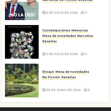
¡No la líes!
6 DE JULIO DE 2026
0
Contemporánea
Memorias
Mesa de novedades
Narrativa
Reseñas
Tienes que mirar
2 DE JULIO DE 2026
0
Ensayo
Mesa de novedades
No Ficción
Reseñas
Jardines íntimos
30 DE JUNIO DE 2026
0