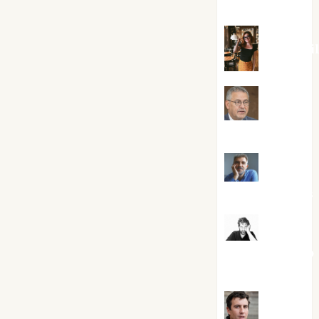
Silvano
Eva Frai
Jesús
Cuenca Torres
Joaquín
Rández Ramos
José
Antonio Castro
Cebrián
Juanjo