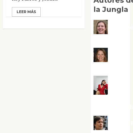
Autores d
la Jungla
LEER MÁS
Adoraci
Negre Pujol
Angie
Ballester
Aura
Metzeri
Altamirano Sol
Aurelio R