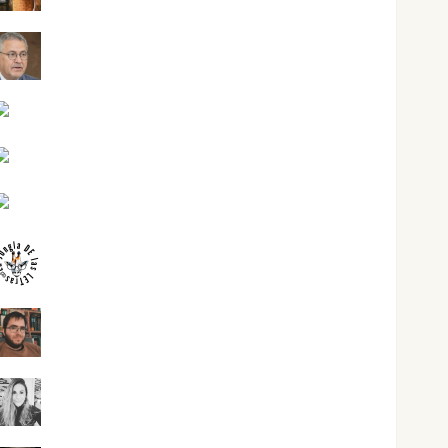
Jesús Cuenca Torres
Joaquín Rández Ramos
José Antonio Castro Cebrián
Juanjo Melgarejo
jungladelasletras
Kiko Prian
Mar Carrillo