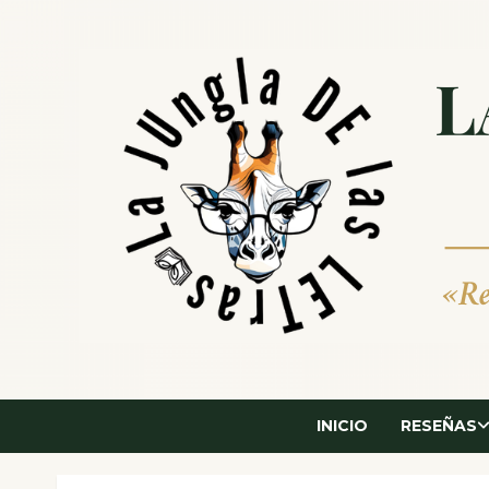
Saltar
al
contenido
INICIO
RESEÑAS