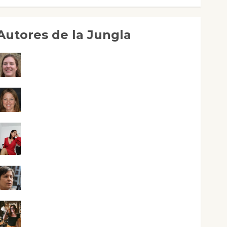
Autores de la Jungla
Adoración Negre Pujol
Angie Ballester
Aura Metzeri Altamirano Solar
Aurelio R. Silvano
Eva Fraile