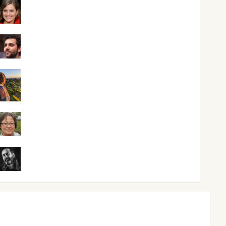
Mari Carmen Pérez
Maxi Sabela Tornes
Noa Guardia
Rosa Villalejos
Víctor Morata