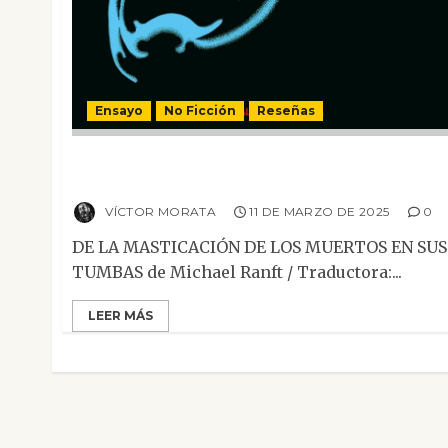
Ensayo
No Ficción
Reseñas
De la masticación de los muertos en sus
tumbas
VÍCTOR MORATA
11 DE MARZO DE 2025
0
DE LA MASTICACIÓN DE LOS MUERTOS EN SUS
TUMBAS de Michael Ranft / Traductora:...
LEER MÁS