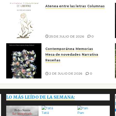
Atenea entre las letras
Columnas
Versos y relatos de libertad:
el canto a la conciencia de la
escritora peruana Sol del
Risco
25 DE JULIO DE 2026
0
Contemporánea
Memorias
Mesa de novedades
Narrativa
Reseñas
Tienes que mirar
2 DE JULIO DE 2026
0
LO MÁS LEÍDO DE LA SEMANA:
Tatá
Pan