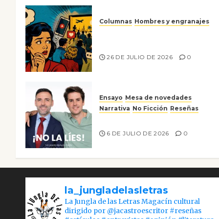
Columnas
Hombres y engranajes
Ya no confiamos ni en lo que
nos gusta
26 DE JULIO DE 2026
0
Ensayo
Mesa de novedades
Narrativa
No Ficción
Reseñas
¡No la líes!
6 DE JULIO DE 2026
0
la_jungladelasletras
La Jungla de las Letras Magacín cultural
dirigido por @jacastroescritor #reseñas