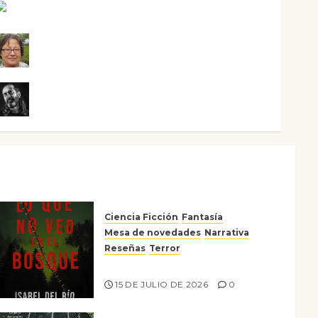
Noa Guardia
Rosa Villalejos
Víctor Morata
Ciencia Ficción
Fantasía
Mesa de novedades
Narrativa
Reseñas
Terror
Lo que no veo en el bosque
15 DE JULIO DE 2026
0