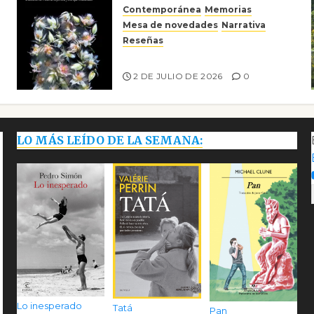
Contemporánea
Memorias
Mesa de novedades
Narrativa
Reseñas
Tienes que mirar
2 DE JULIO DE 2026
0
LO MÁS LEÍDO DE LA SEMANA:
Lo inesperado
Tatá
Pan