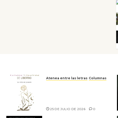
Atenea entre las letras
Columnas
Versos y relatos de libertad:
el canto a la conciencia de la
escritora peruana Sol del
Risco
25 DE JULIO DE 2026
0