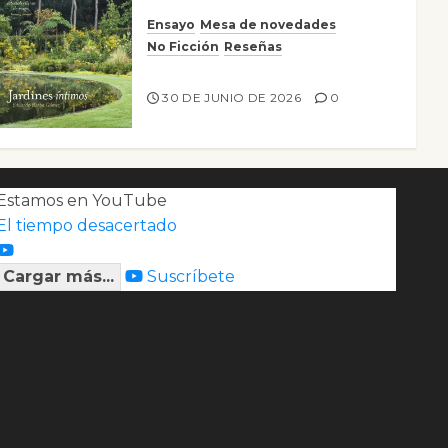
Ensayo
Mesa de novedades
No Ficción
Reseñas
Jardines íntimos
30 DE JUNIO DE 2026
0
Estamos en YouTube
El tiempo desacertado
Cargar más...
Suscríbete