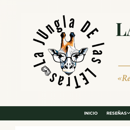
Saltar
al
contenido
INICIO
RESEÑAS