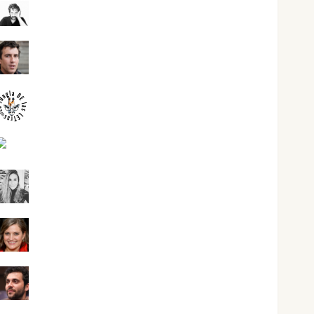
José Antonio Castro Cebrián
Juanjo Melgarejo
jungladelasletras
Kiko Prian
Mar Carrillo
Mari Carmen Pérez
Maxi Sabela Tornes