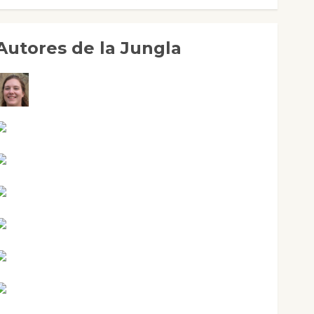
Autores de la Jungla
Adoración Negre Pujol
Angie Ballester
Aura Metzeri Altamirano Solar
Aurelio R. Silvano
Eva Fraile
Jesús Cuenca Torres
Joaquín Rández Ramos