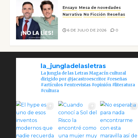
Ensayo
Mesa de novedades
Narrativa
No Ficción
Reseñas
¡No la líes!
6 DE JULIO DE 2026
0
la_jungladelasletras
La Jungla de las Letras Magacín cultural
dirigido por @jacastroescritor #reseñas
#artículos #entrevistas #opinión #literatura
#cultura