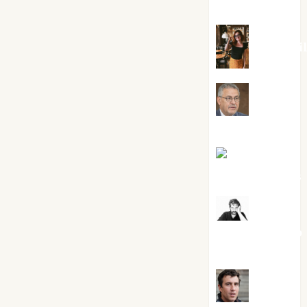
Silvano
Eva Frai
Jesús
Cuenca Torres
Joaquín
Rández Ramos
José
Antonio Castro
Cebrián
Juanjo