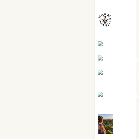
Melgarejo
jungladelaslet
Kiko Prian
Mar Carrill
Mari Carm
Pérez
Maxi Sabel
Tornes
Noa
Guardia