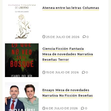
Atenea entre las letras
Columnas
Versos y relatos de libertad: el
canto a la conciencia de la
escritora peruana Sol del
Risco
25 DE JULIO DE 2026
0
Ciencia Ficción
Fantasía
Mesa de novedades
Narrativa
Reseñas
Terror
Lo que no veo en el bosque
15 DE JULIO DE 2026
0
Ensayo
Mesa de novedades
Narrativa
No Ficción
Reseñas
¡No la líes!
6 DE JULIO DE 2026
0