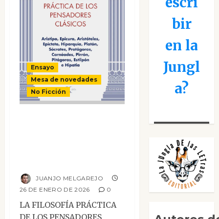
escri
bir
en la
Jungl
Ensayo
Mesa de novedades
a?
No Ficción
La filosofía
práctica de los
pensadores
clásicos
JUANJO MELGAREJO
26 DE ENERO DE 2026
0
LA FILOSOFÍA PRÁCTICA
DE LOS PENSADORES