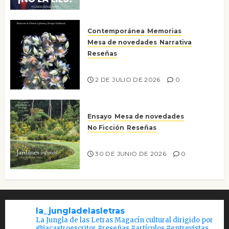
Contemporánea
Memorias
Mesa de novedades
Narrativa
Reseñas
Tienes que mirar
2 DE JULIO DE 2026
0
Ensayo
Mesa de novedades
No Ficción
Reseñas
Jardines íntimos
30 DE JUNIO DE 2026
0
la_jungladelasletras
La Jungla de las Letras Magacín cultural dirigido por
@jacastroescritor #reseñas #artículos #entrevistas