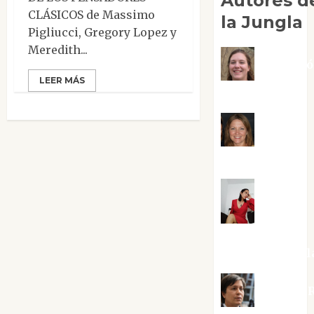
Autores d
CLÁSICOS de Massimo
la Jungla
Pigliucci, Gregory Lopez y
Meredith...
Adoraci
LEER MÁS
Negre Pujol
Angie
Ballester
Aura
Metzeri
Altamirano Sol
Aurelio R