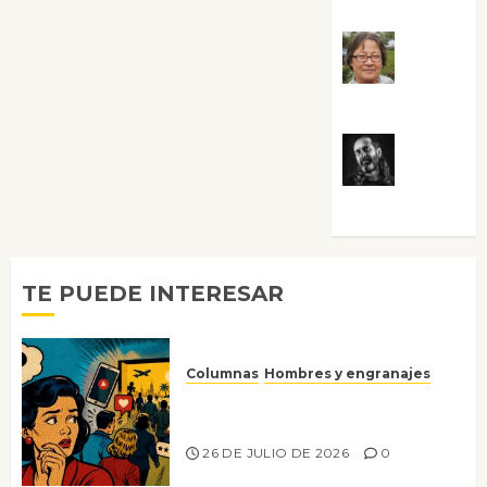
Rosa
Villalejos
Víctor
Morata
TE PUEDE INTERESAR
Columnas
Hombres y engranajes
Ya no confiamos ni en lo que
nos gusta
26 DE JULIO DE 2026
0