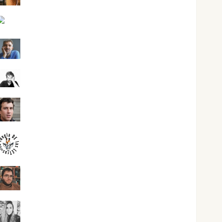
Jesús Cuenca Torres
Joaquín Rández Ramos
José Antonio Castro Cebrián
Juanjo Melgarejo
jungladelasletras
Kiko Prian
Mar Carrillo