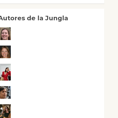
Autores de la Jungla
Adoración Negre Pujol
Angie Ballester
Aura Metzeri Altamirano Solar
Aurelio R. Silvano
Eva Fraile