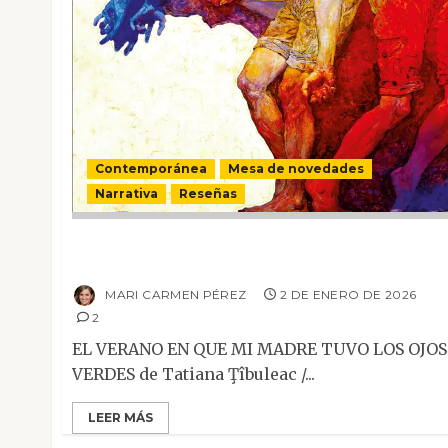
Contemporánea
Mesa de novedades
Narrativa
Reseñas
El verano en que mi madre tuvo los ojos
verdes
MARI CARMEN PÉREZ
2 DE ENERO DE 2026
2
EL VERANO EN QUE MI MADRE TUVO LOS OJOS
VERDES de Tatiana Ţîbuleac /...
LEER MÁS