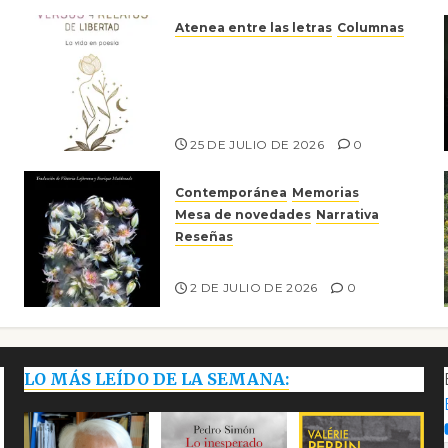
Atenea entre las letras
Columnas
Versos y relatos de libertad:
el canto a la conciencia de la
escritora peruana Sol del
Risco
25 DE JULIO DE 2026
0
Contemporánea
Memorias
Mesa de novedades
Narrativa
Reseñas
Tienes que mirar
2 DE JULIO DE 2026
0
LO MÁS LEÍDO DE LA SEMANA: