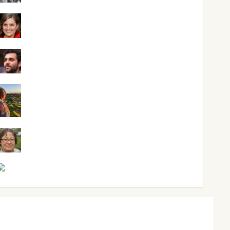
Mari Carmen Pérez
Maxi Sabela Tornes
Noa Guardia
Rosa Villalejos
Víctor Morata