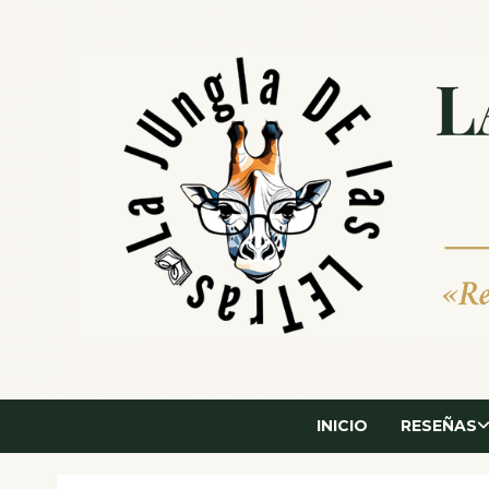
Saltar
al
contenido
INICIO
RESEÑAS