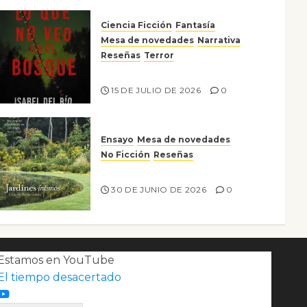
Ciencia Ficción
Fantasía
Mesa de novedades
Narrativa
Reseñas
Terror
Lo que no veo en el bosque
15 DE JULIO DE 2026
0
Ensayo
Mesa de novedades
No Ficción
Reseñas
Jardines íntimos
30 DE JUNIO DE 2026
0
Estamos en YouTube
El tiempo desacertado