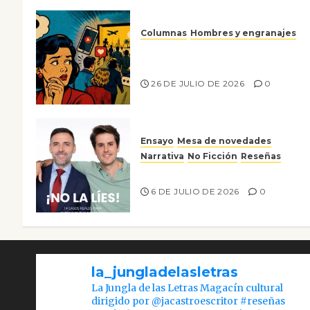
Columnas
Hombres y engranajes
Ya no confiamos ni en lo que
nos gusta
26 DE JULIO DE 2026
0
Ensayo
Mesa de novedades
Narrativa
No Ficción
Reseñas
¡No la líes!
6 DE JULIO DE 2026
0
la_jungladelasletras
La Jungla de las Letras Magacín cultural
dirigido por @jacastroescritor #reseñas