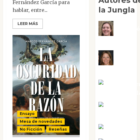
Autores d
Fernández García para
la Jungla
hablar, entre...
LEER MÁS
Adoraci
Negre Pujol
Angie
Ballester
Aura Metze
Altamirano Sol
Aurelio R.
Ensayo
Silvano
Mesa de novedades
Eva Fraile
No Ficción
Reseñas