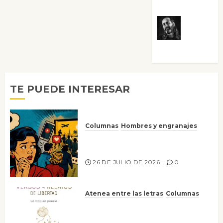
Villalejos
Víctor
Morata
TE PUEDE INTERESAR
Columnas
Hombres y engranajes
Ya no confiamos ni en lo que
nos gusta
26 DE JULIO DE 2026
0
Atenea entre las letras
Columnas
Versos y relatos de libertad: el
canto a la conciencia de la