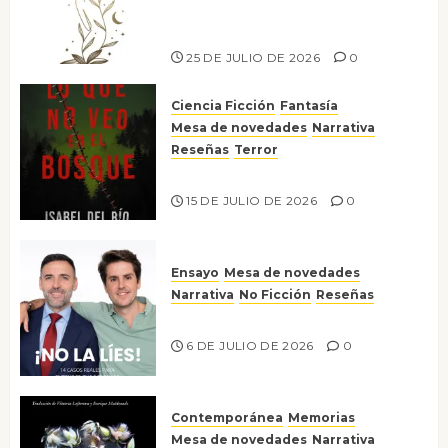
escritora peruana Sol del
Risco
25 DE JULIO DE 2026
0
Ciencia Ficción
Fantasía
Mesa de novedades
Narrativa
Reseñas
Terror
Lo que no veo en el bosque
15 DE JULIO DE 2026
0
Ensayo
Mesa de novedades
Narrativa
No Ficción
Reseñas
¡No la líes!
6 DE JULIO DE 2026
0
Contemporánea
Memorias
Mesa de novedades
Narrativa